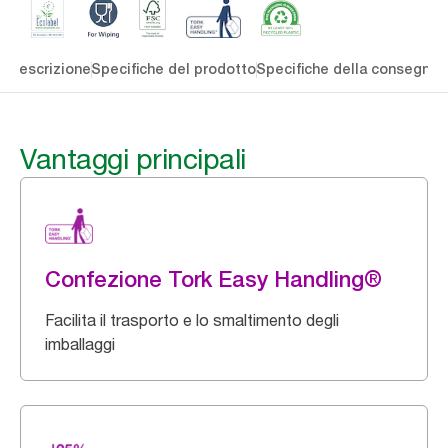
li
Descrizione
Specifiche del prodotto
Specifiche della consegna
S
Vantaggi principali
Confezione Tork Easy Handling®
Facilita il trasporto e lo smaltimento degli
imballaggi