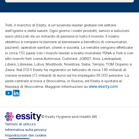
cfomitaly@torkglobal.com
+39 0331 443896
Trova un distributore
Tork, il marchio di Essity, è un'azienda leader globale nel settore
dell'igiene e della salute. Ogni giorno i nostri prodotti, servizi e soluzioni
sono utilizzati da un miliardo di persone in tutto il mondo. Il nostro
obiettivo è rompere le barriere al benessere a beneficio di consumatori,
pazienti, operatori sanitari, clienti e società. Le vendite vengono effettuate
in circa 150 paesi con i marchi leader a livello mondiale TENA e Tork e con
altri marchi forti come Actimove, Cutimed, JOBST, Knix, Leukoplast,
Libero, Libresse, Lotus, Modibodi, Nosotras, Saba, Tempo, TOM Organic e
Zewa. Nel 2024 Essity ha registrato un fatturato di circa 146 miliardi di
corone svedesi (13 miliardi di euro) ed ha impiegato 36.000 persone. La
sede centrale si trova a Stoccolma, in Svezia, ed Essity è quotata al
Nasdaq di Stoccolma. Maggiori informazioni su
www.essity.com
© Essity Hygiene and Health AB
Termini di utilizzo
Informativa sulla privacy
Impostazioni dei cookie