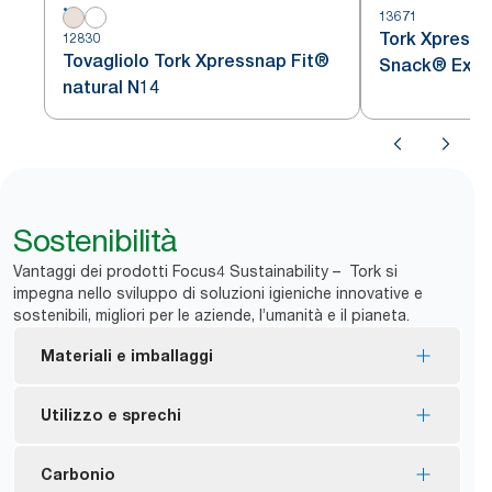
13671
Tork Xpressn
12830
Tovagliolo Tork Xpressnap Fit®
Snack® Extra
natural N14
con Motivo a 
Dispenser
Sostenibilità
Vantaggi dei prodotti Focus4 Sustainability – Tork si
impegna nello sviluppo di soluzioni igieniche innovative e
sostenibili, migliori per le aziende, l’umanità e il pianeta.
Materiali e imballaggi
Ricariche con certificazione EU Ecolabel – Impatto
Utilizzo e sprechi
ambientale ridotto in tutto il ciclo di vita dei
prodotti
Il sistema a erogazione singola aiuta a contenere
Carbonio
FSC® certified refills – made from responsibly