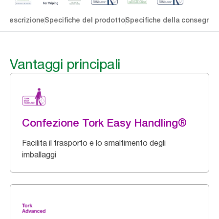
li
Descrizione
Specifiche del prodotto
Specifiche della consegna
S
Vantaggi principali
Confezione Tork Easy Handling®
Facilita il trasporto e lo smaltimento degli
imballaggi