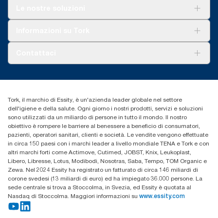
Soluzioni
Le nostre soluzioni
Sostenibilità
Tork Clean Care
Tork Vision Pulizia
Informazioni su Tork
AD-a-Glance
Tork PaperCircle
Chi siamo
Contattaci
Storie di successo
cfomitaly@torkglobal.com
+39 0331 443896
Trova un distributore
Tork, il marchio di Essity, è un'azienda leader globale nel settore
dell'igiene e della salute. Ogni giorno i nostri prodotti, servizi e soluzioni
sono utilizzati da un miliardo di persone in tutto il mondo. Il nostro
obiettivo è rompere le barriere al benessere a beneficio di consumatori,
pazienti, operatori sanitari, clienti e società. Le vendite vengono effettuate
in circa 150 paesi con i marchi leader a livello mondiale TENA e Tork e con
altri marchi forti come Actimove, Cutimed, JOBST, Knix, Leukoplast,
Libero, Libresse, Lotus, Modibodi, Nosotras, Saba, Tempo, TOM Organic e
Zewa. Nel 2024 Essity ha registrato un fatturato di circa 146 miliardi di
corone svedesi (13 miliardi di euro) ed ha impiegato 36.000 persone. La
sede centrale si trova a Stoccolma, in Svezia, ed Essity è quotata al
Nasdaq di Stoccolma. Maggiori informazioni su
www.essity.com