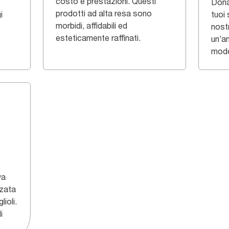
costo e prestazioni. Questi
Dona
prodotti ad alta resa sono
i
tuoi 
morbidi, affidabili ed
nostr
esteticamente raffinati.
un’a
model
va
zata
ioli.
i