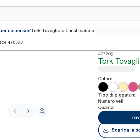
/
i per dispenser
Tork Tovagliolo Lunch sabbia
sce
478593
477206
Tork Tovagl
Colore
Tipo di piegatura
Numero veli
Qualità
Trov
Scarica la s