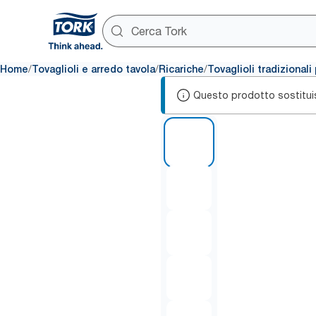
/
/
/
Home
Tovaglioli e arredo tavola
Ricariche
Tovaglioli tradizional
Questo prodotto sostitui
1 of 6