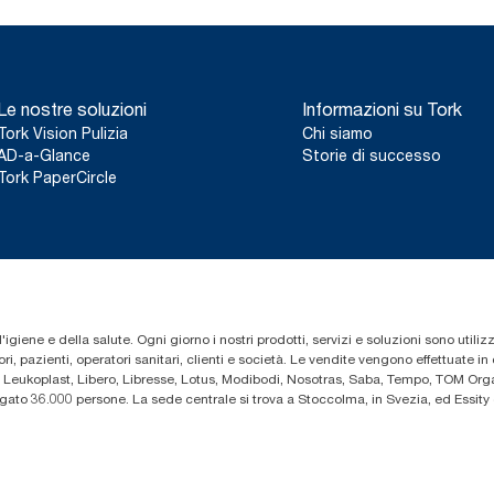
Le nostre soluzioni
Informazioni su Tork
Tork Vision Pulizia
Chi siamo
AD-a-Glance
Storie di successo
Tork PaperCircle
'igiene e della salute. Ogni giorno i nostri prodotti, servizi e soluzioni sono utiliz
i, pazienti, operatori sanitari, clienti e società. Le vendite vengono effettuate i
 Leukoplast, Libero, Libresse, Lotus, Modibodi, Nosotras, Saba, Tempo, TOM Organ
iegato 36.000 persone. La sede centrale si trova a Stoccolma, in Svezia, ed Essi