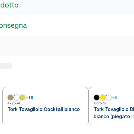
odotto
consegna
+
16
+
6
477534
477579
Tork Tovagliolo Cocktail bianco
Tork Tovagliolo D
bianco (piegato in