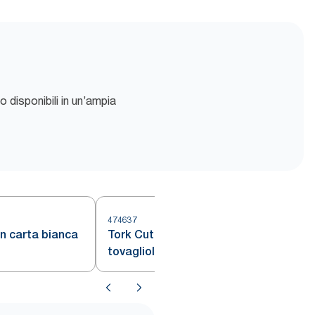
o disponibili in un’ampia
474637
in carta bianca
Tork Cutlery Bag Natural con
tovagliolo bianco