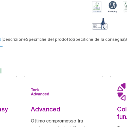
li
Descrizione
Specifiche del prodotto
Specifiche della consegna
S
i
asy
Advanced
Col
fun
Ottimo compromesso tra