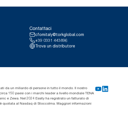
Contattaci
cfomitaly@torkglobal.com
+39 0331 443896
Trova un distributore
zati da un miliardo di persone in tutto il mondo. Il nostro
n circa 150 paesi con i marchi leader a livello mondiale TENA
ic e Zewa. Nel 2024 Essity ha registrato un fatturato di
ty è quotata al Nasdaq di Stoccolma. Maggiori informazioni