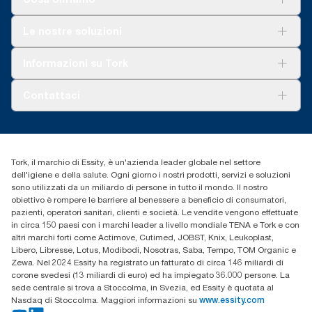
Soluzioni
Le nostre soluzioni
Sostenibilità
Tork Clean Care
Tork Vision Pulizia
Informazioni su Tork
AD-a-Glance
Tork PaperCircle
Chi siamo
Contattaci
Storie di successo
cfomitaly@torkglobal.com
+39 0331 443896
Trova un distributore
Tork, il marchio di Essity, è un'azienda leader globale nel settore
dell'igiene e della salute. Ogni giorno i nostri prodotti, servizi e soluzioni
sono utilizzati da un miliardo di persone in tutto il mondo. Il nostro
obiettivo è rompere le barriere al benessere a beneficio di consumatori,
pazienti, operatori sanitari, clienti e società. Le vendite vengono effettuate
in circa 150 paesi con i marchi leader a livello mondiale TENA e Tork e con
altri marchi forti come Actimove, Cutimed, JOBST, Knix, Leukoplast,
Libero, Libresse, Lotus, Modibodi, Nosotras, Saba, Tempo, TOM Organic e
Zewa. Nel 2024 Essity ha registrato un fatturato di circa 146 miliardi di
corone svedesi (13 miliardi di euro) ed ha impiegato 36.000 persone. La
sede centrale si trova a Stoccolma, in Svezia, ed Essity è quotata al
Nasdaq di Stoccolma. Maggiori informazioni su
www.essity.com