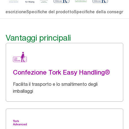
li
Descrizione
Specifiche del prodotto
Specifiche della consegna
S
Vantaggi principali
Confezione Tork Easy Handling®
Facilita il trasporto e lo smaltimento degli
imballaggi