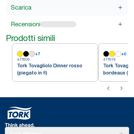
Scarica
Recensioni
Prodotti simili
+
7
+
6
477609
477618
Tork Tovagliolo Dinner rosso
Tork Tovaglio
(piegato in 8)
bordeaux (pie
Cosa offriamo