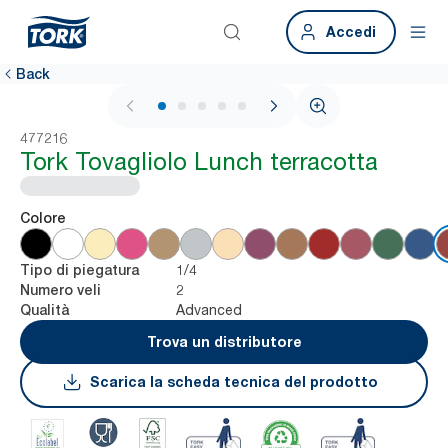
Accedi
Back
1 / 6
477216
Tork Tovagliolo Lunch terracotta
Colore
1/4
Tipo di piegatura
2
Numero veli
Advanced
Qualità
Trova un distributore
Scarica la scheda tecnica del prodotto