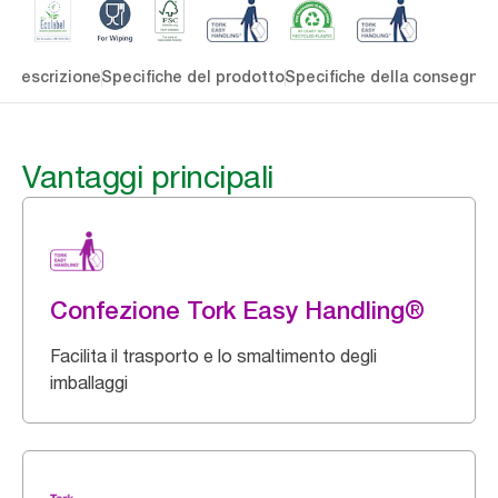
li
Descrizione
Specifiche del prodotto
Specifiche della consegna
S
Vantaggi principali
Confezione Tork Easy Handling®
Facilita il trasporto e lo smaltimento degli
imballaggi