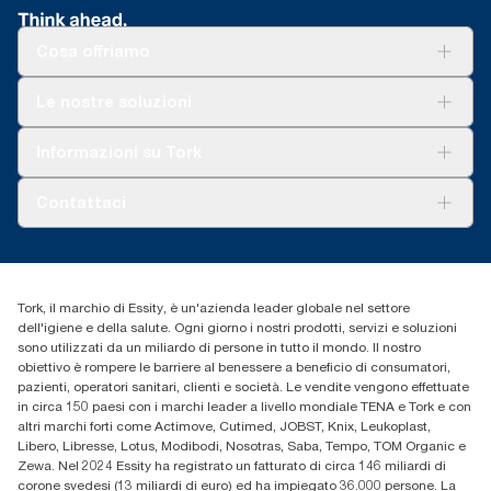
Cosa offriamo
Soluzioni
Le nostre soluzioni
Sostenibilità
Tork Clean Care
Tork Vision Pulizia
Informazioni su Tork
AD-a-Glance
Tork PaperCircle
Chi siamo
Contattaci
Storie di successo
cfomitaly@torkglobal.com
+39 0331 443896
Trova un distributore
Tork, il marchio di Essity, è un'azienda leader globale nel settore
dell'igiene e della salute. Ogni giorno i nostri prodotti, servizi e soluzioni
sono utilizzati da un miliardo di persone in tutto il mondo. Il nostro
obiettivo è rompere le barriere al benessere a beneficio di consumatori,
pazienti, operatori sanitari, clienti e società. Le vendite vengono effettuate
in circa 150 paesi con i marchi leader a livello mondiale TENA e Tork e con
altri marchi forti come Actimove, Cutimed, JOBST, Knix, Leukoplast,
Libero, Libresse, Lotus, Modibodi, Nosotras, Saba, Tempo, TOM Organic e
Zewa. Nel 2024 Essity ha registrato un fatturato di circa 146 miliardi di
corone svedesi (13 miliardi di euro) ed ha impiegato 36.000 persone. La