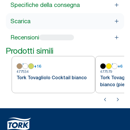
Specifiche della consegna
Scarica
Recensioni
Prodotti simili
+
16
+
6
477534
477579
Tork Tovagliolo Cocktail bianco
Tork Tovaglio
bianco (piega