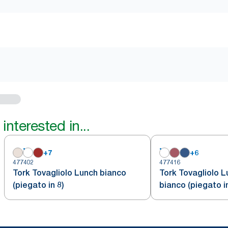
interested in...
+
7
+
6
477402
477416
Tork Tovagliolo Lunch bianco
Tork Tovagliolo L
(piegato in 8)
bianco (piegato in