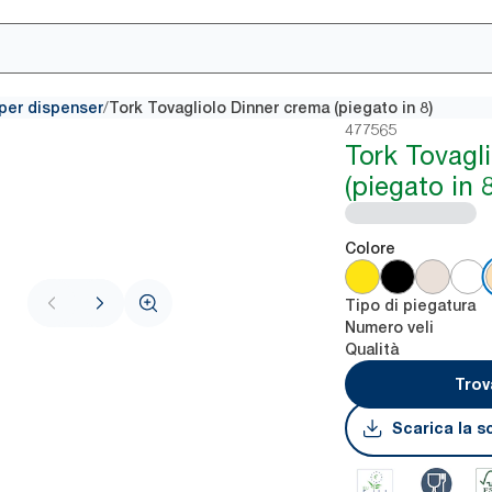
/
i per dispenser
Tork Tovagliolo Dinner crema (piegato in 8)
477565
Tork Tovagl
(piegato in 8
Colore
Tipo di piegatura
Numero veli
Qualità
Trov
Scarica la s