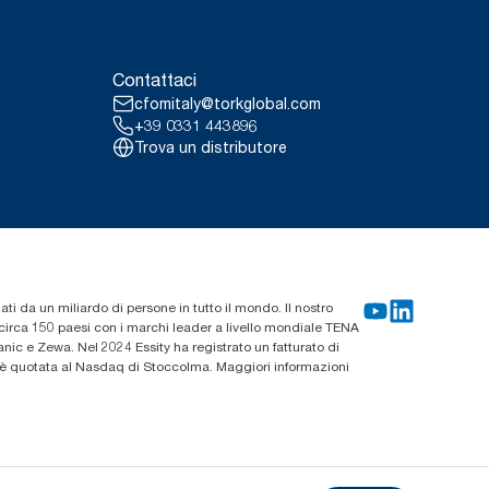
Contattaci
cfomitaly@torkglobal.com
+39 0331 443896
Trova un distributore
zati da un miliardo di persone in tutto il mondo. Il nostro
n circa 150 paesi con i marchi leader a livello mondiale TENA
ic e Zewa. Nel 2024 Essity ha registrato un fatturato di
ty è quotata al Nasdaq di Stoccolma. Maggiori informazioni