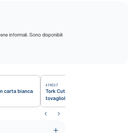
cene informali. Sono disponibili
474637
in carta bianca
Tork Cutlery Bag Natural con
tovagliolo bianco