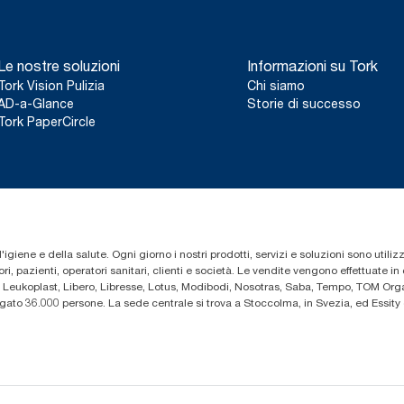
Le nostre soluzioni
Informazioni su Tork
Tork Vision Pulizia
Chi siamo
AD-a-Glance
Storie di successo
Tork PaperCircle
'igiene e della salute. Ogni giorno i nostri prodotti, servizi e soluzioni sono utiliz
i, pazienti, operatori sanitari, clienti e società. Le vendite vengono effettuate i
 Leukoplast, Libero, Libresse, Lotus, Modibodi, Nosotras, Saba, Tempo, TOM Organ
iegato 36.000 persone. La sede centrale si trova a Stoccolma, in Svezia, ed Essi