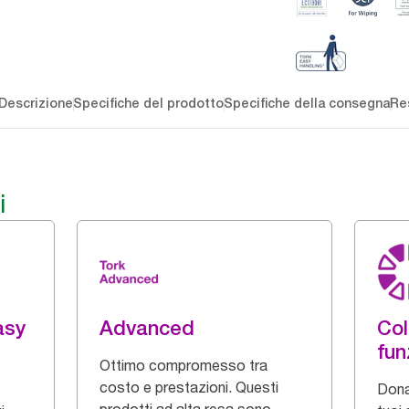
Descrizione
Specifiche del prodotto
Specifiche della consegna
Re
i
asy
Advanced
Col
fun
Ottimo compromesso tra
costo e prestazioni. Questi
Dona