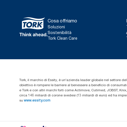
Cosa offriamo
Soluzioni
Sostenibilità
Tork Clean Care
Tork, il marchio di Essity, è un'azienda leader globale nel settore dell
obiettivo è rompere le barriere al benessere a beneficio di consumator
e Tork e con altri marchi forti come Actimove, Cutimed, JOBST, Knix,
circa 146 miliardi di corone svedesi (13 miliardi di euro) ed ha imp
su
www.essity.com