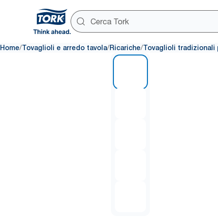
/
/
/
Home
Tovaglioli e arredo tavola
Ricariche
Tovaglioli tradizional
1 of 5