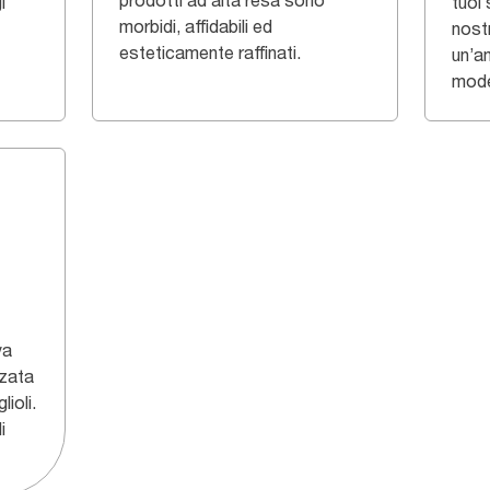
prodotti ad alta resa sono
i
tuoi 
morbidi, affidabili ed
nostr
esteticamente raffinati.
un’a
model
va
zata
ioli.
i