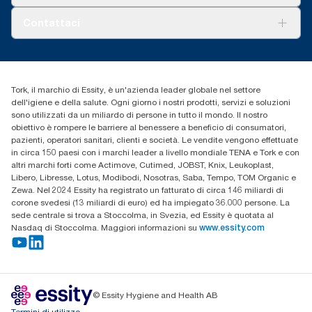
AD-a-Glance
Tork PaperCircle
Chi siamo
Contattaci
Storie di successo
cfomitaly@torkglobal.com
+39 0331 443896
Trova un distributore
Tork, il marchio di Essity, è un'azienda leader globale nel settore
dell'igiene e della salute. Ogni giorno i nostri prodotti, servizi e soluzioni
sono utilizzati da un miliardo di persone in tutto il mondo. Il nostro
obiettivo è rompere le barriere al benessere a beneficio di consumatori,
pazienti, operatori sanitari, clienti e società. Le vendite vengono effettuate
in circa 150 paesi con i marchi leader a livello mondiale TENA e Tork e con
altri marchi forti come Actimove, Cutimed, JOBST, Knix, Leukoplast,
Libero, Libresse, Lotus, Modibodi, Nosotras, Saba, Tempo, TOM Organic e
Zewa. Nel 2024 Essity ha registrato un fatturato di circa 146 miliardi di
corone svedesi (13 miliardi di euro) ed ha impiegato 36.000 persone. La
sede centrale si trova a Stoccolma, in Svezia, ed Essity è quotata al
Nasdaq di Stoccolma. Maggiori informazioni su
www.essity.com
© Essity Hygiene and Health AB
Termini di utilizzo