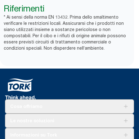
Riferimenti
* Ai sensi della norma EN 13432. Prima dello smaltimento
verificare le restrizioni locali. Assicurarsi che i prodotti non
siano utilizzati insieme a sostanze pericolose o non
compostabili. Per il cibo e i rifiuti di origine animale possono
essere previsti ​circuiti di trattamento commerciale o
condizioni speciali. Non disperdere nell’ambiente.
Cosa offriamo
Soluzioni
Le nostre soluzioni
Sostenibilità
Tork Clean Care
Tork Vision Pulizia
Informazioni su Tork