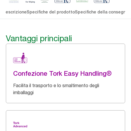
li
Descrizione
Specifiche del prodotto
Specifiche della consegna
S
Vantaggi principali
Confezione Tork Easy Handling®
Facilita il trasporto e lo smaltimento degli
imballaggi