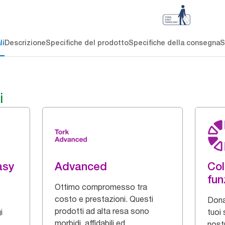
li
Descrizione
Specifiche del prodotto
Specifiche della consegna
S
i
asy
Advanced
Col
fun
Ottimo compromesso tra
costo e prestazioni. Questi
Dona
prodotti ad alta resa sono
i
tuoi 
morbidi, affidabili ed
nostr