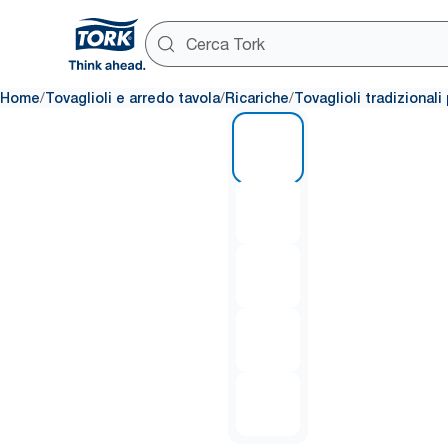
/
/
/
Home
Tovaglioli e arredo tavola
Ricariche
Tovaglioli tradizional
1 of 5