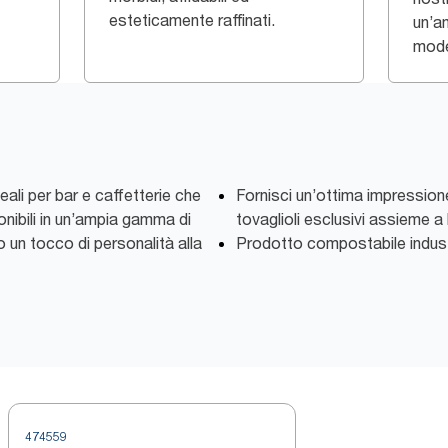
esteticamente raffinati.
un’a
model
eali per bar e caffetterie che
Fornisci un’ottima impressione
ibili in un’ampia gamma di
tovaglioli esclusivi assieme a
o un tocco di personalità alla
Prodotto compostabile indust
474559