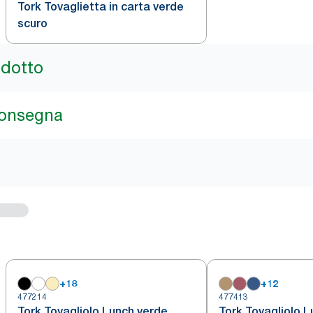
Tork Tovaglietta in carta verde
scuro
odotto
consegna
+
18
+
12
477214
477413
Tork Tovagliolo Lunch verde
Tork Tovagliolo L