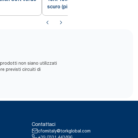
scuro (piegato in 8)
 prodotti non siano utilizzati
 previsti ​circuiti di
Contattaci
cfomitaly@torkglobal.com
+39 0331 443896