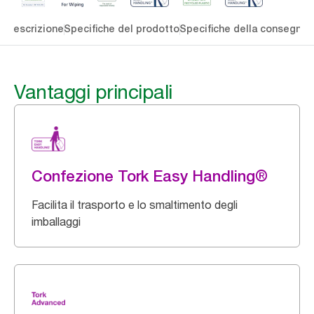
li
Descrizione
Specifiche del prodotto
Specifiche della consegna
S
Vantaggi principali
Confezione Tork Easy Handling®
Facilita il trasporto e lo smaltimento degli
imballaggi