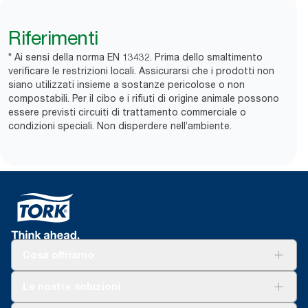
Riferimenti
* Ai sensi della norma EN 13432. Prima dello smaltimento
verificare le restrizioni locali. Assicurarsi che i prodotti non
siano utilizzati insieme a sostanze pericolose o non
compostabili. Per il cibo e i rifiuti di origine animale possono
essere previsti ​circuiti di trattamento commerciale o
condizioni speciali. Non disperdere nell’ambiente.
Cosa offriamo
Soluzioni
Le nostre soluzioni
Sostenibilità