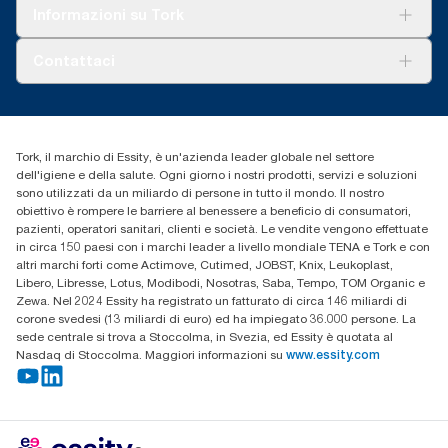
Tork Clean Care
Tork Vision Pulizia
Informazioni su Tork
AD-a-Glance
Tork PaperCircle
Chi siamo
Contattaci
Storie di successo
cfomitaly@torkglobal.com
+39 0331 443896
Trova un distributore
Tork, il marchio di Essity, è un'azienda leader globale nel settore
dell'igiene e della salute. Ogni giorno i nostri prodotti, servizi e soluzioni
sono utilizzati da un miliardo di persone in tutto il mondo. Il nostro
obiettivo è rompere le barriere al benessere a beneficio di consumatori,
pazienti, operatori sanitari, clienti e società. Le vendite vengono effettuate
in circa 150 paesi con i marchi leader a livello mondiale TENA e Tork e con
altri marchi forti come Actimove, Cutimed, JOBST, Knix, Leukoplast,
Libero, Libresse, Lotus, Modibodi, Nosotras, Saba, Tempo, TOM Organic e
Zewa. Nel 2024 Essity ha registrato un fatturato di circa 146 miliardi di
corone svedesi (13 miliardi di euro) ed ha impiegato 36.000 persone. La
sede centrale si trova a Stoccolma, in Svezia, ed Essity è quotata al
Nasdaq di Stoccolma. Maggiori informazioni su
www.essity.com