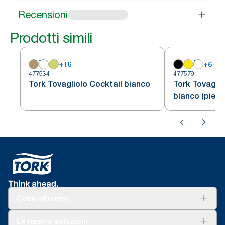
Recensioni
Prodotti simili
+
16
+
6
477534
477579
Tork Tovagliolo Cocktail bianco
Tork Tovaglio
bianco (piega
Cosa offriamo
Soluzioni
Le nostre soluzioni