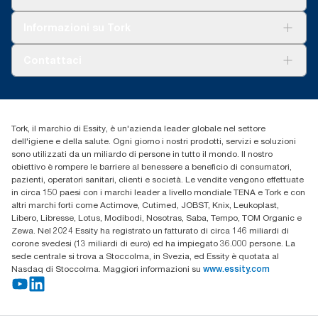
Sostenibilità
Tork Clean Care
Tork Vision Pulizia
Informazioni su Tork
AD-a-Glance
Tork PaperCircle
Chi siamo
Contattaci
Storie di successo
cfomitaly@torkglobal.com
+39 0331 443896
Trova un distributore
Tork, il marchio di Essity, è un'azienda leader globale nel settore
dell'igiene e della salute. Ogni giorno i nostri prodotti, servizi e soluzioni
sono utilizzati da un miliardo di persone in tutto il mondo. Il nostro
obiettivo è rompere le barriere al benessere a beneficio di consumatori,
pazienti, operatori sanitari, clienti e società. Le vendite vengono effettuate
in circa 150 paesi con i marchi leader a livello mondiale TENA e Tork e con
altri marchi forti come Actimove, Cutimed, JOBST, Knix, Leukoplast,
Libero, Libresse, Lotus, Modibodi, Nosotras, Saba, Tempo, TOM Organic e
Zewa. Nel 2024 Essity ha registrato un fatturato di circa 146 miliardi di
corone svedesi (13 miliardi di euro) ed ha impiegato 36.000 persone. La
sede centrale si trova a Stoccolma, in Svezia, ed Essity è quotata al
Nasdaq di Stoccolma. Maggiori informazioni su
www.essity.com