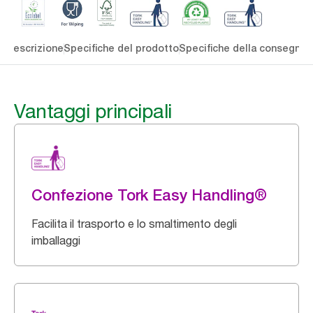
li
Descrizione
Specifiche del prodotto
Specifiche della consegna
S
Vantaggi principali
Confezione Tork Easy Handling®
Facilita il trasporto e lo smaltimento degli
imballaggi