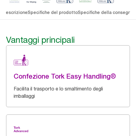
li
Descrizione
Specifiche del prodotto
Specifiche della consegna
S
Vantaggi principali
Confezione Tork Easy Handling®
Facilita il trasporto e lo smaltimento degli
imballaggi