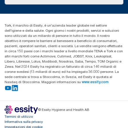
Storie di successo
cfomitaly@torkglobal.com
+39 0331 443896
Trova un distributore
Tork, il marchio di Essity, è un'azienda leader globale nel settore
dell'igiene e della salute. Ogni giorno i nostri prodotti, servizi e soluzioni
sono utilizzati da un miliardo di persone in tutto il mondo. Il nostro
obiettivo è rompere le barriere al benessere a beneficio di consumatori,
pazienti, operatori sanitari, clienti e società. Le vendite vengono effettuate
in circa 150 paesi con i marchi leader a livello mondiale TENA e Tork e con
altri marchi forti come Actimove, Cutimed, JOBST, Knix, Leukoplast,
Libero, Libresse, Lotus, Modibodi, Nosotras, Saba, Tempo, TOM Organic e
Zewa. Nel 2024 Essity ha registrato un fatturato di circa 146 miliardi di
corone svedesi (13 miliardi di euro) ed ha impiegato 36.000 persone. La
sede centrale si trova a Stoccolma, in Svezia, ed Essity è quotata al
Nasdaq di Stoccolma. Maggiori informazioni su
www.essity.com
© Essity Hygiene and Health AB
Termini di utilizzo
Informativa sulla privacy
Impostazioni dei cookie