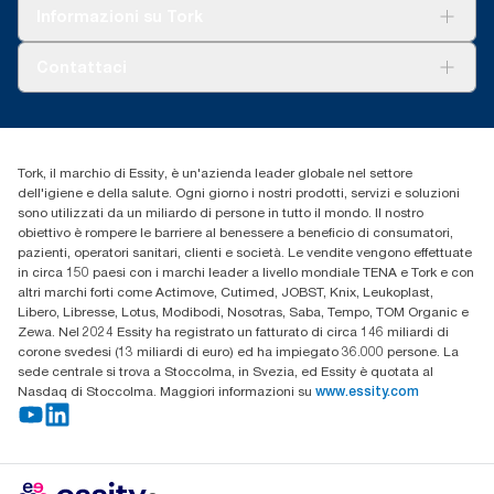
Tork Clean Care
Tork Vision Pulizia
Informazioni su Tork
AD-a-Glance
Tork PaperCircle
Chi siamo
Contattaci
Storie di successo
cfomitaly@torkglobal.com
+39 0331 443896
Trova un distributore
Tork, il marchio di Essity, è un'azienda leader globale nel settore
dell'igiene e della salute. Ogni giorno i nostri prodotti, servizi e soluzioni
sono utilizzati da un miliardo di persone in tutto il mondo. Il nostro
obiettivo è rompere le barriere al benessere a beneficio di consumatori,
pazienti, operatori sanitari, clienti e società. Le vendite vengono effettuate
in circa 150 paesi con i marchi leader a livello mondiale TENA e Tork e con
altri marchi forti come Actimove, Cutimed, JOBST, Knix, Leukoplast,
Libero, Libresse, Lotus, Modibodi, Nosotras, Saba, Tempo, TOM Organic e
Zewa. Nel 2024 Essity ha registrato un fatturato di circa 146 miliardi di
corone svedesi (13 miliardi di euro) ed ha impiegato 36.000 persone. La
sede centrale si trova a Stoccolma, in Svezia, ed Essity è quotata al
Nasdaq di Stoccolma. Maggiori informazioni su
www.essity.com