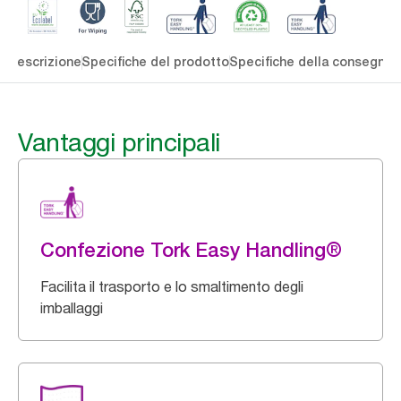
li
Descrizione
Specifiche del prodotto
Specifiche della consegna
S
Vantaggi principali
Confezione Tork Easy Handling®
Facilita il trasporto e lo smaltimento degli
imballaggi