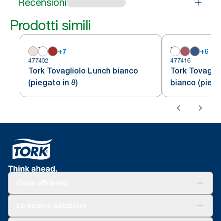
Recensioni
Prodotti simili
+
7
+
6
477402
477416
Tork Tovagliolo Lunch bianco
Tork Tovaglio
(piegato in 8)
bianco (piega
Cosa offriamo
Soluzioni
Le nostre soluzioni
Sostenibilità