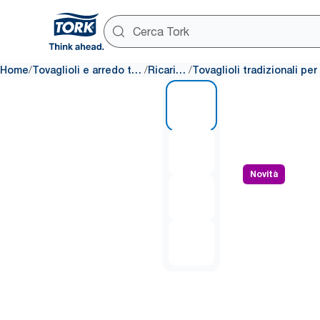
/
/
/
Home
Tovaglioli e arredo tavola
Ricariche
1 of 4
Novità