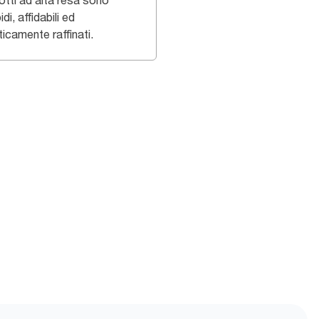
otti ad alta resa sono
di, affidabili ed
icamente raffinati.