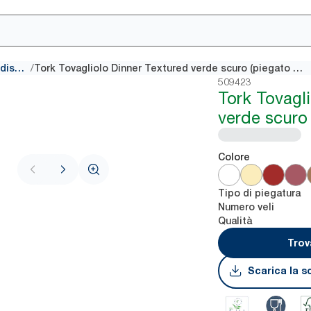
/
Tovaglioli tradizionali per dispenser
Tork Tovagliolo Dinner Textured verde scuro (piegato in 4)
509423
Tork Tovagl
verde scuro 
Colore
Tipo di piegatura
Numero veli
Qualità
Trov
Scarica la s