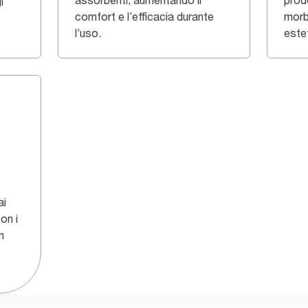
assorbenti, aumentando il
prod
i
comfort e l’efficacia durante
morbi
l’uso.
estet
ai
on i
n