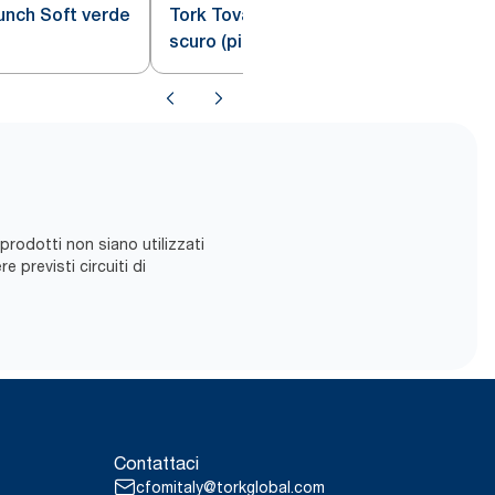
unch Soft verde
Tork Tovagliolo Lunch Soft verde
scuro (piegato in 8)
 prodotti non siano utilizzati
 previsti ​circuiti di
Contattaci
cfomitaly@torkglobal.com