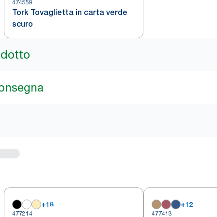
474559
Tork Tovaglietta in carta verde
scuro
odotto
consegna
+
18
+
12
477214
477413