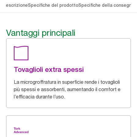
li
Descrizione
Specifiche del prodotto
Specifiche della consegna
S
Vantaggi principali
Tovaglioli extra spessi
La microgroffratura in superficie rende i tovaglioli
più spessi e assorbenti, aumentando il comfort e
l’efficacia durante l’uso.