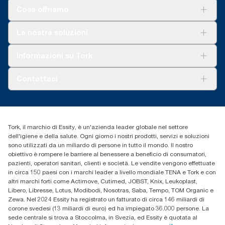
Cosa offriamo
Soluzioni
Le nostre soluzioni
Sostenibilità
Tork Clean Care
Tork Vision Pulizia
Informazioni su Tork
AD-a-Glance
Tork PaperCircle
Chi siamo
Contattaci
Storie di successo
cfomitaly@torkglobal.com
+39 0331 443896
Trova un distributore
Tork, il marchio di Essity, è un'azienda leader globale nel settore
dell'igiene e della salute. Ogni giorno i nostri prodotti, servizi e soluzioni
sono utilizzati da un miliardo di persone in tutto il mondo. Il nostro
obiettivo è rompere le barriere al benessere a beneficio di consumatori,
pazienti, operatori sanitari, clienti e società. Le vendite vengono effettuate
in circa 150 paesi con i marchi leader a livello mondiale TENA e Tork e con
altri marchi forti come Actimove, Cutimed, JOBST, Knix, Leukoplast,
Libero, Libresse, Lotus, Modibodi, Nosotras, Saba, Tempo, TOM Organic e
Zewa. Nel 2024 Essity ha registrato un fatturato di circa 146 miliardi di
corone svedesi (13 miliardi di euro) ed ha impiegato 36.000 persone. La
sede centrale si trova a Stoccolma, in Svezia, ed Essity è quotata al