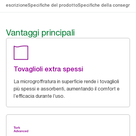
li
Descrizione
Specifiche del prodotto
Specifiche della consegna
S
Vantaggi principali
Tovaglioli extra spessi
La microgroffratura in superficie rende i tovaglioli
più spessi e assorbenti, aumentando il comfort e
l’efficacia durante l’uso.