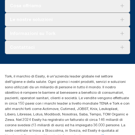
Cosa offriamo
Soluzioni
Le nostre soluzioni
Sostenibilità
Tork Clean Care
Tork Vision Pulizia
Informazioni su Tork
AD-a-Glance
Tork PaperCircle
Chi siamo
Contattaci
Storie di successo
cfomitaly@torkglobal.com
+39 0331 443896
Trova un distributore
Tork, il marchio di Essity, è un'azienda leader globale nel settore
dell'igiene e della salute. Ogni giorno i nostri prodotti, servizi e soluzioni
sono utilizzati da un miliardo di persone in tutto il mondo. Il nostro
obiettivo è rompere le barriere al benessere a beneficio di consumatori,
pazienti, operatori sanitari, clienti e società. Le vendite vengono effettuate
in circa 150 paesi con i marchi leader a livello mondiale TENA e Tork e con
altri marchi forti come Actimove, Cutimed, JOBST, Knix, Leukoplast,
Libero, Libresse, Lotus, Modibodi, Nosotras, Saba, Tempo, TOM Organic e
Zewa. Nel 2024 Essity ha registrato un fatturato di circa 146 miliardi di
corone svedesi (13 miliardi di euro) ed ha impiegato 36.000 persone. La
sede centrale si trova a Stoccolma, in Svezia, ed Essity è quotata al