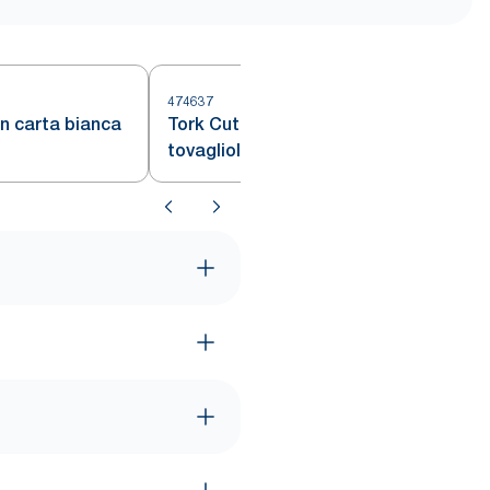
474637
in carta bianca
Tork Cutlery Bag Natural con
tovagliolo bianco