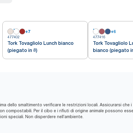
+
7
+
6
477402
477416
Tork Tovagliolo Lunch bianco
Tork Tovagliolo L
(piegato in 8)
bianco (piegato in
ma dello smaltimento verificare le restrizioni locali. Assicurarsi che i
compostabili. Per il cibo e i rifiuti di origine animale possono essere
ni speciali. Non disperdere nell’ambiente.