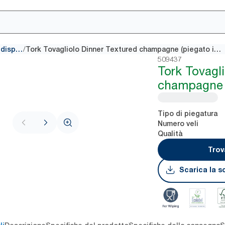
/
Tovaglioli tradizionali per dispenser
Tork Tovagliolo Dinner Textured champagne (piegato in 8)
509437
Tork Tovagl
champagne (
Tipo di piegatura
Numero veli
Qualità
Trov
Scarica la s