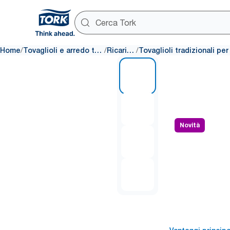
/
/
/
Home
Tovaglioli e arredo tavola
Ricariche
1 of 4
Novità