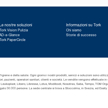
Le nostre soluzioni
Informazioni su Tork
Tork Vision Pulizia
Chi siamo
AD-a-Glance
Storie di successo
Tork PaperCircle
'igiene e della salute. Ogni giorno i nostri prodotti, servizi e soluzioni sono utiliz
i, pazienti, operatori sanitari, clienti e società. Le vendite vengono effettuate i
 Leukoplast, Libero, Libresse, Lotus, Modibodi, Nosotras, Saba, Tempo, TOM Organ
iegato 36.000 persone. La sede centrale si trova a Stoccolma, in Svezia, ed Essi