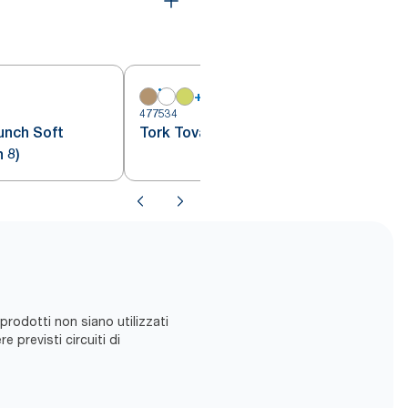
+
16
477534
4
unch Soft
Tork Tovagliolo Cocktail bianco
 8)
 prodotti non siano utilizzati
 previsti ​circuiti di