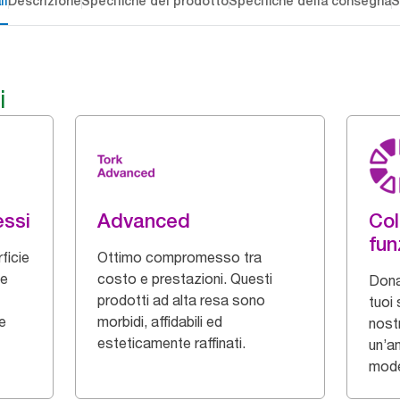
li
Descrizione
Specifiche del prodotto
Specifiche della consegna
S
i
essi
Advanced
Col
fun
ficie
Ottimo compromesso tra
 e
costo e prestazioni. Questi
Dona
prodotti ad alta resa sono
tuoi 
te
morbidi, affidabili ed
nostr
esteticamente raffinati.
un’a
model