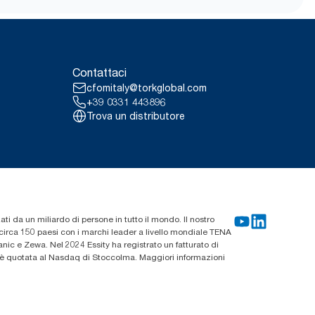
Contattaci
cfomitaly@torkglobal.com
+39 0331 443896
Trova un distributore
zati da un miliardo di persone in tutto il mondo. Il nostro
n circa 150 paesi con i marchi leader a livello mondiale TENA
ic e Zewa. Nel 2024 Essity ha registrato un fatturato di
ty è quotata al Nasdaq di Stoccolma. Maggiori informazioni