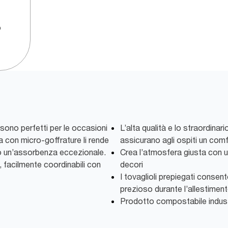
o
 sono perfetti per le occasioni
L’alta qualità e lo straordina
ta con micro-goffrature li rende
assicurano agli ospiti un com
do un’assorbenza eccezionale.
Crea l’atmosfera giusta con u
i, facilmente coordinabili con
decori
I tovaglioli prepiegati consen
prezioso durante l’allestiment
Prodotto compostabile indust