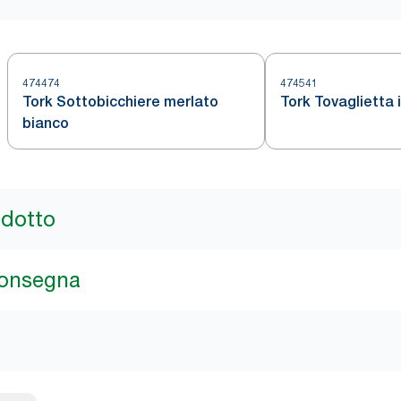
474474
474541
Tork Sottobicchiere merlato
Tork Tovaglietta 
bianco
odotto
consegna