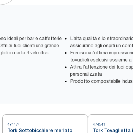
ono ideali per bar e caffetterie
L’alta qualità e lo straordina
ri ai tuoi clienti una grande
assicurano agli ospiti un com
oli in carta 3 veli ultra-
Fornisci un’ottima impressione
tovaglioli esclusivi assieme a
Attira l’attenzione dei tuoi os
personalizzata
Prodotto compostabile indust
474474
474541
Tork Sottobicchiere merlato
Tork Tovaglietta 