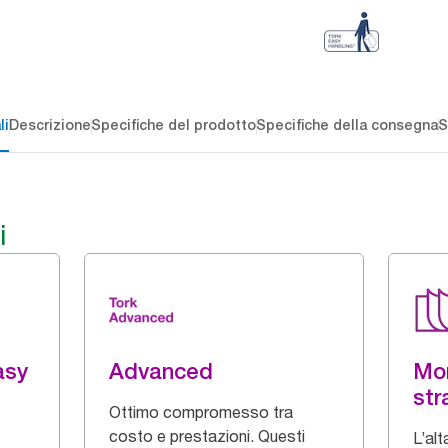
li
Descrizione
Specifiche del prodotto
Specifiche della consegna
S
i
asy
Advanced
Mo
str
Ottimo compromesso tra
costo e prestazioni. Questi
L’alt