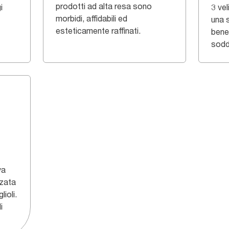
prodotti ad alta resa sono
i
3 vel
morbidi, affidabili ed
una 
esteticamente raffinati.
bene
soddi
va
zata
ioli.
i