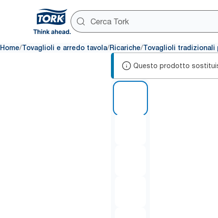
/
/
/
Home
Tovaglioli e arredo tavola
Ricariche
Tovaglioli tradizional
Questo prodotto sostitui
1 of 6