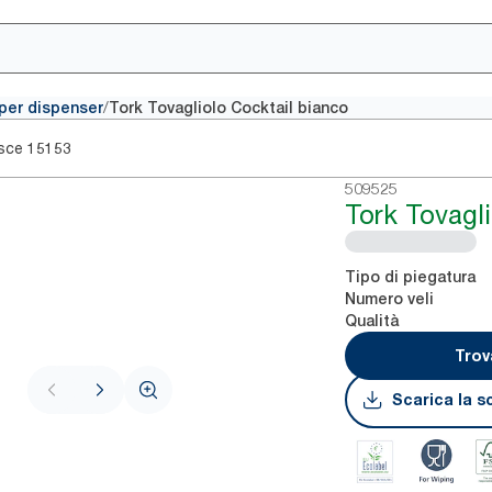
/
i per dispenser
Tork Tovagliolo Cocktail bianco
sce
15153
509525
Tork Tovagl
Tipo di piegatura
Numero veli
Qualità
Trov
Scarica la s