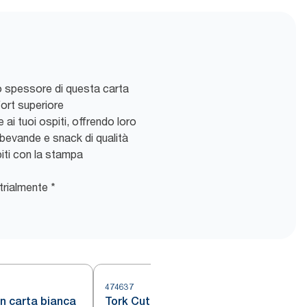
rio spessore di questa carta
fort superiore
 ai tuoi ospiti, offrendo loro
 bevande e snack di qualità
piti con la stampa
rialmente *
474637
in carta bianca
Tork Cutlery Bag Natural con