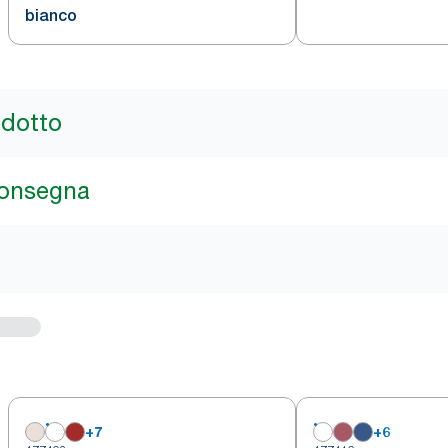
bianco
odotto
consegna
+
7
+
6