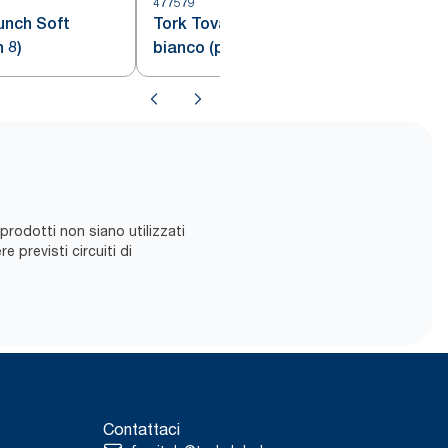
477579
4
unch Soft
Tork Tovagliolo Dinner Soft
 8)
bianco (piegato in 8)
 prodotti non siano utilizzati
 previsti ​circuiti di
Contattaci