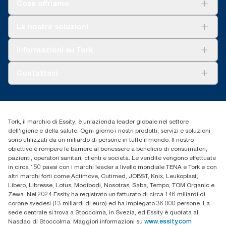
Cosa offriamo
Soluzioni
Le nostre soluzioni
Sostenibilità
Tork Clean Care
Tork Vision Pulizia
Informazioni su Tork
AD-a-Glance
Tork PaperCircle
Chi siamo
Contattaci
Storie di successo
cfomitaly@torkglobal.com
+39 0331 443896
Trova un distributore
Tork, il marchio di Essity, è un'azienda leader globale nel settore
dell'igiene e della salute. Ogni giorno i nostri prodotti, servizi e soluzioni
sono utilizzati da un miliardo di persone in tutto il mondo. Il nostro
obiettivo è rompere le barriere al benessere a beneficio di consumatori,
pazienti, operatori sanitari, clienti e società. Le vendite vengono effettuate
in circa 150 paesi con i marchi leader a livello mondiale TENA e Tork e con
altri marchi forti come Actimove, Cutimed, JOBST, Knix, Leukoplast,
Libero, Libresse, Lotus, Modibodi, Nosotras, Saba, Tempo, TOM Organic e
Zewa. Nel 2024 Essity ha registrato un fatturato di circa 146 miliardi di
corone svedesi (13 miliardi di euro) ed ha impiegato 36.000 persone. La
sede centrale si trova a Stoccolma, in Svezia, ed Essity è quotata al
Nasdaq di Stoccolma. Maggiori informazioni su
www.essity.com