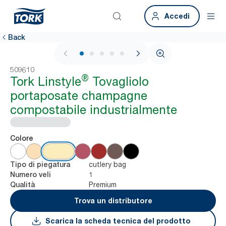
Accedi
Back
1 / 5
509610
®
Tork Linstyle
Tovagliolo
portaposate champagne
compostabile industrialmente
Colore
cutlery bag
Tipo di piegatura
1
Numero veli
Premium
Qualità
Trova un distributore
Scarica la scheda tecnica del prodotto