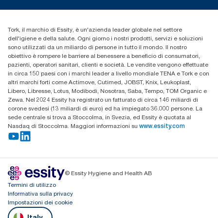
cfomitaly@torkglobal.com
+39 0331 443896
Trova un distributore
Tork, il marchio di Essity, è un'azienda leader globale nel settore
dell'igiene e della salute. Ogni giorno i nostri prodotti, servizi e soluzioni
sono utilizzati da un miliardo di persone in tutto il mondo. Il nostro
obiettivo è rompere le barriere al benessere a beneficio di consumatori,
pazienti, operatori sanitari, clienti e società. Le vendite vengono effettuate
in circa 150 paesi con i marchi leader a livello mondiale TENA e Tork e con
altri marchi forti come Actimove, Cutimed, JOBST, Knix, Leukoplast,
Libero, Libresse, Lotus, Modibodi, Nosotras, Saba, Tempo, TOM Organic e
Zewa. Nel 2024 Essity ha registrato un fatturato di circa 146 miliardi di
corone svedesi (13 miliardi di euro) ed ha impiegato 36.000 persone. La
sede centrale si trova a Stoccolma, in Svezia, ed Essity è quotata al
Nasdaq di Stoccolma. Maggiori informazioni su
www.essity.com
© Essity Hygiene and Health AB
Termini di utilizzo
Informativa sulla privacy
Impostazioni dei cookie
Italy