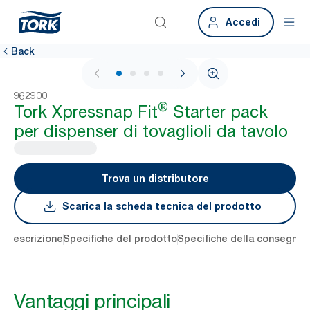
Accedi
Back
1 / 4
962900
®
Tork Xpressnap Fit
Starter pack
per dispenser di tovaglioli da tavolo
Trova un distributore
Scarica la scheda tecnica del prodotto
li
Descrizione
Specifiche del prodotto
Specifiche della consegna
S
Vantaggi principali