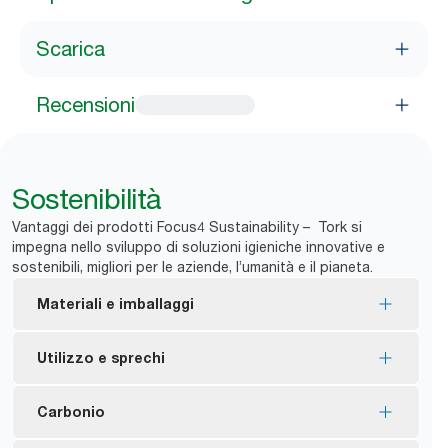
Scarica
Recensioni
Sostenibilità
Vantaggi dei prodotti Focus4 Sustainability – Tork si
impegna nello sviluppo di soluzioni igieniche innovative e
sostenibili, migliori per le aziende, l’umanità e il pianeta.
Materiali e imballaggi
I tovaglioli Tork Xpressnap Fit Natural sono
Utilizzo e sprechi
realizzati al 100% con fibre riciclate. Il 30-70% delle
fibre proviene da fonti alternative come confezioni
Riduzione dell’83% dei tovaglioli inutilizzati
Carbonio
cartacee di bevande e scatole di cartone.
*
gettati.
Certificazione EU Ecolabel – Impatto ambientale