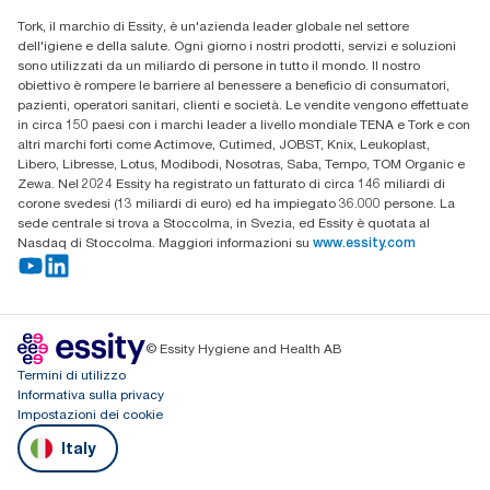
Trova un distributore
Tork, il marchio di Essity, è un'azienda leader globale nel settore
dell'igiene e della salute. Ogni giorno i nostri prodotti, servizi e soluzioni
sono utilizzati da un miliardo di persone in tutto il mondo. Il nostro
obiettivo è rompere le barriere al benessere a beneficio di consumatori,
pazienti, operatori sanitari, clienti e società. Le vendite vengono effettuate
in circa 150 paesi con i marchi leader a livello mondiale TENA e Tork e con
altri marchi forti come Actimove, Cutimed, JOBST, Knix, Leukoplast,
Libero, Libresse, Lotus, Modibodi, Nosotras, Saba, Tempo, TOM Organic e
Zewa. Nel 2024 Essity ha registrato un fatturato di circa 146 miliardi di
corone svedesi (13 miliardi di euro) ed ha impiegato 36.000 persone. La
sede centrale si trova a Stoccolma, in Svezia, ed Essity è quotata al
Nasdaq di Stoccolma. Maggiori informazioni su
www.essity.com
© Essity Hygiene and Health AB
Termini di utilizzo
Informativa sulla privacy
Impostazioni dei cookie
Italy