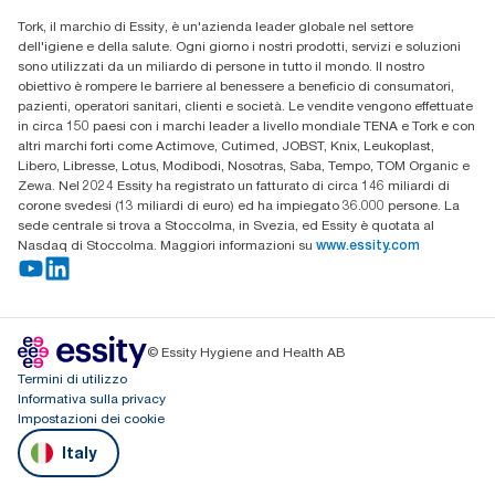
Trova un distributore
Tork, il marchio di Essity, è un'azienda leader globale nel settore
dell'igiene e della salute. Ogni giorno i nostri prodotti, servizi e soluzioni
sono utilizzati da un miliardo di persone in tutto il mondo. Il nostro
obiettivo è rompere le barriere al benessere a beneficio di consumatori,
pazienti, operatori sanitari, clienti e società. Le vendite vengono effettuate
in circa 150 paesi con i marchi leader a livello mondiale TENA e Tork e con
altri marchi forti come Actimove, Cutimed, JOBST, Knix, Leukoplast,
Libero, Libresse, Lotus, Modibodi, Nosotras, Saba, Tempo, TOM Organic e
Zewa. Nel 2024 Essity ha registrato un fatturato di circa 146 miliardi di
corone svedesi (13 miliardi di euro) ed ha impiegato 36.000 persone. La
sede centrale si trova a Stoccolma, in Svezia, ed Essity è quotata al
Nasdaq di Stoccolma. Maggiori informazioni su
www.essity.com
© Essity Hygiene and Health AB
Termini di utilizzo
Informativa sulla privacy
Impostazioni dei cookie
Italy