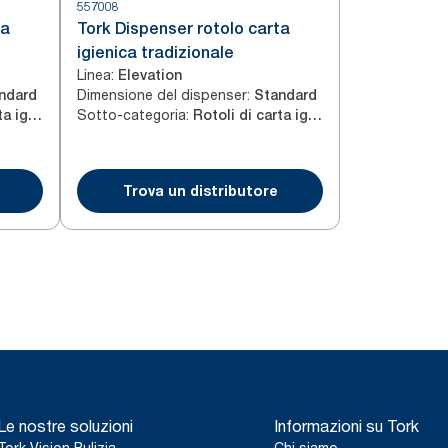
557008
ta
Tork Dispenser rotolo carta
igienica tradizionale
Linea
:
Elevation
Dimensione del dispenser
:
ndard
Standard
Sotto-categoria
:
Rotoli di carta igienica convenzionali
Rotoli di carta igienica convenzionali
Trova un distributore
Le nostre soluzioni
Informazioni su Tork
Tork Vision Pulizia
Chi siamo