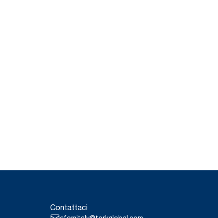
Contattaci
cfomitaly@torkglobal.com