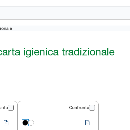
zionale
arta igienica tradizionale
onta
Confronta