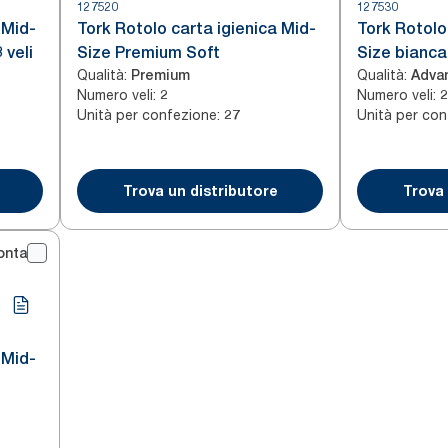
127520
127530
 Mid-
Tork Rotolo carta igienica Mid-
Tork Rotolo
 veli
Size Premium Soft
Size bianca
Qualità
:
Qualità
:
Premium
Adva
Numero veli
:
Numero veli
:
2
2
Unità per confezione
:
Unità per con
27
Trova un distributore
Trova 
onta
 Mid-