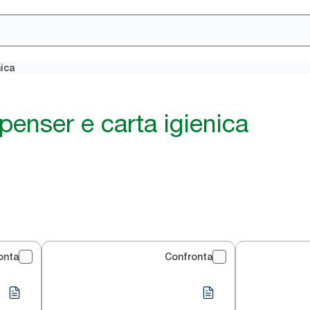
nica
ispenser e carta igienica
onta
Confronta