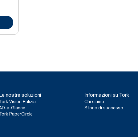
Le nostre soluzioni
Informazioni su Tork
Tork Vision Pulizia
Chi siamo
AD-a-Glance
Storie di successo
Tork PaperCircle