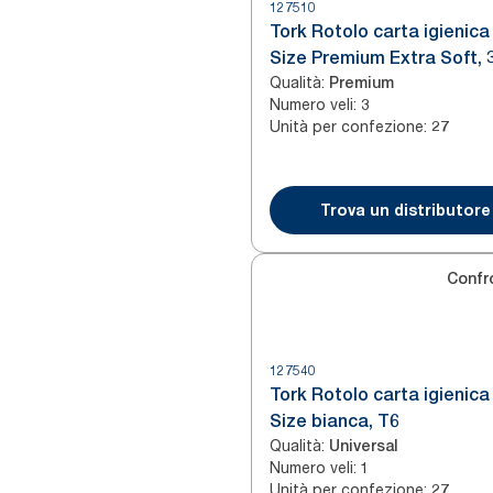
127510
Tork Rotolo carta igienica
Size Premium Extra Soft, 3
Qualità
:
Premium
Numero veli
:
3
Unità per confezione
:
27
Trova un distributore
Confr
127540
Tork Rotolo carta igienica
Size bianca, T6
Qualità
:
Universal
Numero veli
:
1
Unità per confezione
:
27