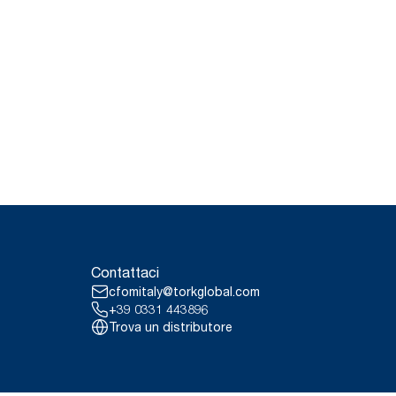
Contattaci
cfomitaly@torkglobal.com
+39 0331 443896
Trova un distributore