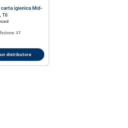
 carta igienica Mid-
, T6
nced
fezione
:
27
un distributore