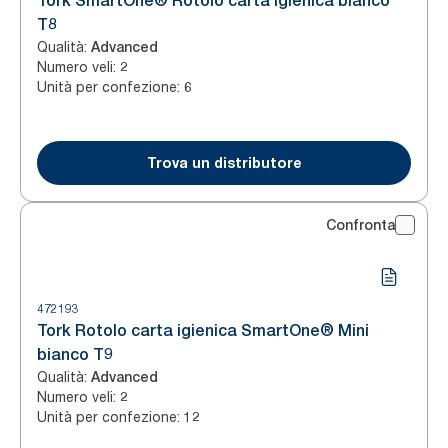
Tork SmartOne® Rotolo carta igienica bianco
T8
Qualità
:
Advanced
Numero veli
:
2
Unità per confezione
:
6
Trova un distributore
Confronta
472193
Tork Rotolo carta igienica SmartOne® Mini
bianco T9
Qualità
:
Advanced
Numero veli
:
2
Unità per confezione
:
12