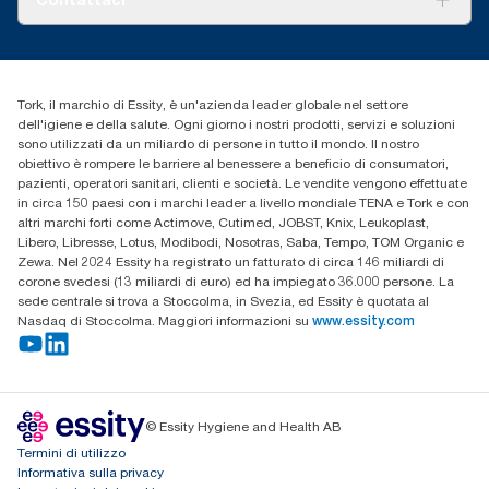
Storie di successo
cfomitaly@torkglobal.com
+39 0331 443896
Trova un distributore
Tork, il marchio di Essity, è un'azienda leader globale nel settore
dell'igiene e della salute. Ogni giorno i nostri prodotti, servizi e soluzioni
sono utilizzati da un miliardo di persone in tutto il mondo. Il nostro
obiettivo è rompere le barriere al benessere a beneficio di consumatori,
pazienti, operatori sanitari, clienti e società. Le vendite vengono effettuate
in circa 150 paesi con i marchi leader a livello mondiale TENA e Tork e con
altri marchi forti come Actimove, Cutimed, JOBST, Knix, Leukoplast,
Libero, Libresse, Lotus, Modibodi, Nosotras, Saba, Tempo, TOM Organic e
Zewa. Nel 2024 Essity ha registrato un fatturato di circa 146 miliardi di
corone svedesi (13 miliardi di euro) ed ha impiegato 36.000 persone. La
sede centrale si trova a Stoccolma, in Svezia, ed Essity è quotata al
Nasdaq di Stoccolma. Maggiori informazioni su
www.essity.com
© Essity Hygiene and Health AB
Termini di utilizzo
Informativa sulla privacy