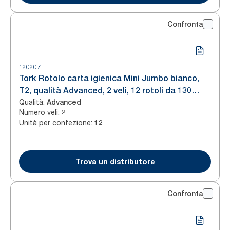
Confronta
120207
Tork Rotolo carta igienica Mini Jumbo bianco,
T2, qualità Advanced, 2 veli, 12 rotoli da 130
Qualità
:
metri, 120207
Advanced
Numero veli
:
2
Unità per confezione
:
12
Trova un distributore
Confronta