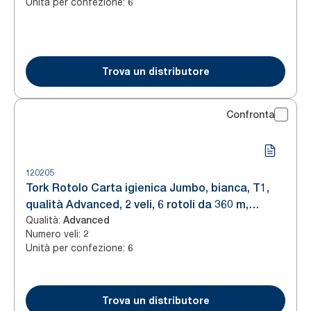
Unità per confezione
:
6
Trova un distributore
Confronta
120205
Tork Rotolo Carta igienica Jumbo, bianca, T1,
qualità Advanced, 2 veli, 6 rotoli da 360 m,
Qualità
:
120205
Advanced
Numero veli
:
2
Unità per confezione
:
6
Trova un distributore