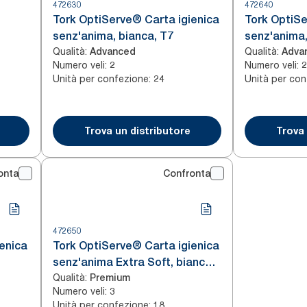
472630
472640
Tork OptiServe® Carta igienica
Tork OptiSe
senz'anima, bianca, T7
senz'anima,
Qualità
:
Qualità
:
Advanced
Adva
Numero veli
:
Numero veli
:
2
2
Unità per confezione
:
Unità per con
24
Trova un distributore
Trova 
onta
Confronta
472650
enica
Tork OptiServe® Carta igienica
senz'anima Extra Soft, bianca,
Qualità
:
T7
Premium
Numero veli
:
3
Unità per confezione
:
18