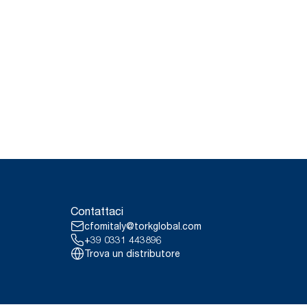
Contattaci
cfomitaly@torkglobal.com
+39 0331 443896
Trova un distributore