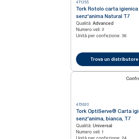
471255
Tork Rotolo carta igienica
senz'anima Natural T7
Qualità
:
Advanced
Numero veli
:
2
Unità per confezione
:
36
Trova un distributore
Confr
472620
Tork OptiServe® Carta igi
senz'anima, bianca, T7
Qualità
:
Universal
Numero veli
:
1
Unità per confezione
:
24