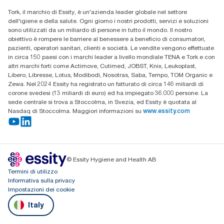
Trova un distributore
Tork, il marchio di Essity, è un'azienda leader globale nel settore
dell'igiene e della salute. Ogni giorno i nostri prodotti, servizi e soluzioni
sono utilizzati da un miliardo di persone in tutto il mondo. Il nostro
obiettivo è rompere le barriere al benessere a beneficio di consumatori,
pazienti, operatori sanitari, clienti e società. Le vendite vengono effettuate
in circa 150 paesi con i marchi leader a livello mondiale TENA e Tork e con
altri marchi forti come Actimove, Cutimed, JOBST, Knix, Leukoplast,
Libero, Libresse, Lotus, Modibodi, Nosotras, Saba, Tempo, TOM Organic e
Zewa. Nel 2024 Essity ha registrato un fatturato di circa 146 miliardi di
corone svedesi (13 miliardi di euro) ed ha impiegato 36.000 persone. La
sede centrale si trova a Stoccolma, in Svezia, ed Essity è quotata al
Nasdaq di Stoccolma. Maggiori informazioni su
www.essity.com
© Essity Hygiene and Health AB
Termini di utilizzo
Informativa sulla privacy
Impostazioni dei cookie
Italy