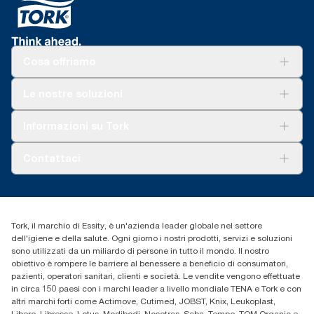
Cosa offriamo
Soluzioni
Le nostre soluzioni
Sostenibilità
Tork Clean Care
Tork Vision Pulizia
Informazioni su Tork
AD-a-Glance
Tork PaperCircle
Chi siamo
Contattaci
Storie di successo
cfomitaly@torkglobal.com
+39 0331 443896
Trova un distributore
Tork, il marchio di Essity, è un'azienda leader globale nel settore
dell'igiene e della salute. Ogni giorno i nostri prodotti, servizi e soluzioni
sono utilizzati da un miliardo di persone in tutto il mondo. Il nostro
obiettivo è rompere le barriere al benessere a beneficio di consumatori,
pazienti, operatori sanitari, clienti e società. Le vendite vengono effettuate
in circa 150 paesi con i marchi leader a livello mondiale TENA e Tork e con
altri marchi forti come Actimove, Cutimed, JOBST, Knix, Leukoplast,
Libero, Libresse, Lotus, Modibodi, Nosotras, Saba, Tempo, TOM Organic e