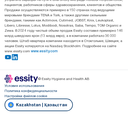
офис №32 050051, г.
пациентов, работников сферы здравоохранения, клиентов и общества.
Алматы, Казахстан
Продажи осуществляются примерно в 150 странах под ведущими
мировыми брендами TENA и Tork, а также другими сильными
брендами, такими как Actimove, Cutimed, JOBST, Knix, Leukoplast,
Libero, Libresse, Lotus, Modibodi, Nosotras, Saba, Tempo, TOM Organic и
Zewa. В 2024 году чистый объем продаж Essity составил примерно 146
млрд шведских крон (13 млрд евро), а в компании работало 36 000
человек. Штаб-квартира компании находится в Стокгольме, Швеция, а
акции Essity котируются на Nasdaq Stockholm. Подробнее на сайте
www.essity.com
www.essity.com
© Essity Hygiene and Health AB
Условия использования
Политика конфиденциальности
Настройки файлов cookie
Kazakhstan | Қазақстан