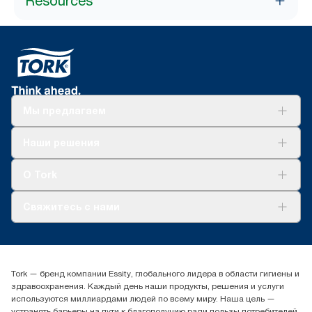
Resources
Мы предлагаем
Решения
Наши решения
Устойчивое развитие
Tork Clean Care
AD-a-Glance
О Tork
О нас
Свяжитесь с нами
Истории успеха
timur.ageyev@essity.com
(+7) 777 779 0095
Найдите дистрибьютора
Tork — бренд компании Essity, глобального лидера в области гигиены и
Контакты на рынках СНГ
здравоохранения. Каждый день наши продукты, решения и услуги
ООО «Эссити», Представительство в Казахстане Пр.
используются миллиардами людей по всему миру. Наша цель —
Достык, 210, 2 блок, 3 этаж,
устранять барьеры на пути к благополучию ради пользы потребителей,