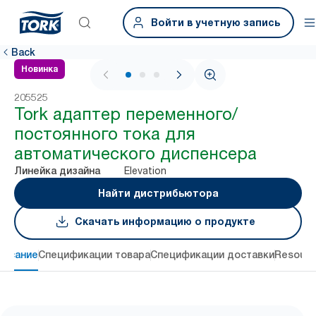
Войти в учетную запись
Back
Новинка
1 / 3
205525
Tork адаптер переменного/
постоянного тока для
автоматического диспенсера
Elevation
Линейка дизайна
Найти дистрибьютора
Скачать информацию о продукте
писание
Спецификации товара
Спецификации доставки
Resourc