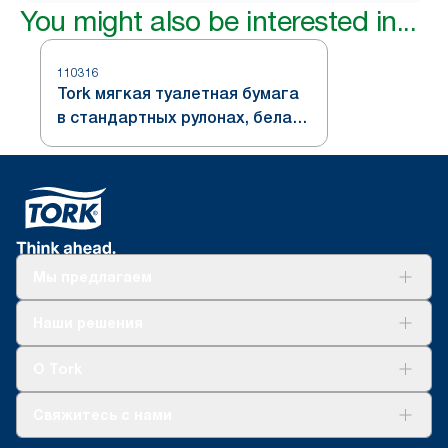
You might also be interested in...
110316
Tork мягкая туалетная бумага
в стандартных рулонах, белая,
система T4
Мы предлагаем
Решения
Наши решения
Устойчивое развитие
Tork Clean Care
AD-a-Glance
О Tork
О нас
Свяжитесь с нами
Истории успеха