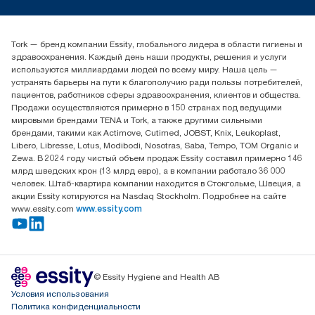
timur.ageyev@essity.com
(+7) 777 779 0095
Найдите дистрибьютора
Tork — бренд компании Essity, глобального лидера в области гигиены и
Контакты на рынках СНГ
здравоохранения. Каждый день наши продукты, решения и услуги
ООО «Эссити», Представительство в Казахстане Пр.
используются миллиардами людей по всему миру. Наша цель —
Достык, 210, 2 блок, 3 этаж,
устранять барьеры на пути к благополучию ради пользы потребителей,
офис №32 050051, г.
пациентов, работников сферы здравоохранения, клиентов и общества.
Алматы, Казахстан
Продажи осуществляются примерно в 150 странах под ведущими
мировыми брендами TENA и Tork, а также другими сильными
брендами, такими как Actimove, Cutimed, JOBST, Knix, Leukoplast,
Libero, Libresse, Lotus, Modibodi, Nosotras, Saba, Tempo, TOM Organic и
Zewa. В 2024 году чистый объем продаж Essity составил примерно 146
млрд шведских крон (13 млрд евро), а в компании работало 36 000
человек. Штаб-квартира компании находится в Стокгольме, Швеция, а
акции Essity котируются на Nasdaq Stockholm. Подробнее на сайте
www.essity.com
www.essity.com
© Essity Hygiene and Health AB
Условия использования
Политика конфиденциальности