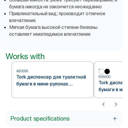
бумага никогда не закончится неожиданно
Привлекательный вид: производит отличное
впечатление
Мягкая бумага высокой степени белизны
оставляет неизгладимое впечатление
Works with
460006
Tork диспенсер для туалетной
555000
Tork диспен
бумаги в мини-рулонах
бумаги в ми
формата Jumbo, стальной,
формата Jum
система T2
система T2
Product specifications