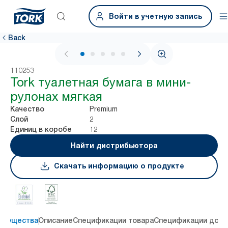
Войти в учетную запись
Back
1 / 5
110253
Tork туалетная бумага в мини-
рулонах мягкая
Premium
Качество
2
Слой
12
Единиц в коробе
Найти дистрибьютора
Скачать информацию о продукте
имущества
Описание
Спецификации товара
Спецификации дост