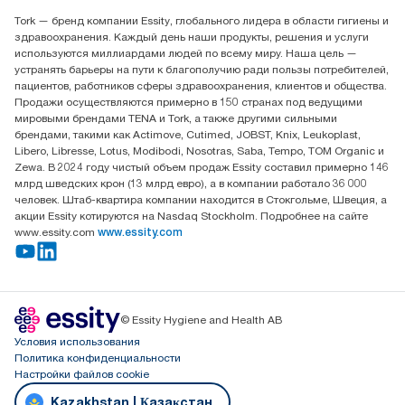
Найдите дистрибьютора
Tork — бренд компании Essity, глобального лидера в области гигиены и
Контакты на рынках СНГ
здравоохранения. Каждый день наши продукты, решения и услуги
ООО «Эссити», Представительство в Казахстане Пр.
используются миллиардами людей по всему миру. Наша цель —
Достык, 210, 2 блок, 3 этаж,
устранять барьеры на пути к благополучию ради пользы потребителей,
офис №32 050051, г.
пациентов, работников сферы здравоохранения, клиентов и общества.
Алматы, Казахстан
Продажи осуществляются примерно в 150 странах под ведущими
мировыми брендами TENA и Tork, а также другими сильными
брендами, такими как Actimove, Cutimed, JOBST, Knix, Leukoplast,
Libero, Libresse, Lotus, Modibodi, Nosotras, Saba, Tempo, TOM Organic и
Zewa. В 2024 году чистый объем продаж Essity составил примерно 146
млрд шведских крон (13 млрд евро), а в компании работало 36 000
человек. Штаб-квартира компании находится в Стокгольме, Швеция, а
акции Essity котируются на Nasdaq Stockholm. Подробнее на сайте
www.essity.com
www.essity.com
© Essity Hygiene and Health AB
Условия использования
Политика конфиденциальности
Настройки файлов cookie
Kazakhstan | Қазақстан