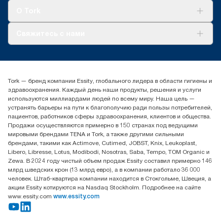
Tork Clean Care
AD-a-Glance
О Tork
О нас
Свяжитесь с нами
Истории успеха
timur.ageyev@essity.com
(+7) 777 779 0095
Найдите дистрибьютора
Tork — бренд компании Essity, глобального лидера в области гигиены и
Контакты на рынках СНГ
здравоохранения. Каждый день наши продукты, решения и услуги
ООО «Эссити», Представительство в Казахстане Пр.
используются миллиардами людей по всему миру. Наша цель —
Достык, 210, 2 блок, 3 этаж,
устранять барьеры на пути к благополучию ради пользы потребителей,
офис №32 050051, г.
пациентов, работников сферы здравоохранения, клиентов и общества.
Алматы, Казахстан
Продажи осуществляются примерно в 150 странах под ведущими
мировыми брендами TENA и Tork, а также другими сильными
брендами, такими как Actimove, Cutimed, JOBST, Knix, Leukoplast,
Libero, Libresse, Lotus, Modibodi, Nosotras, Saba, Tempo, TOM Organic и
Zewa. В 2024 году чистый объем продаж Essity составил примерно 146
млрд шведских крон (13 млрд евро), а в компании работало 36 000
человек. Штаб-квартира компании находится в Стокгольме, Швеция, а
акции Essity котируются на Nasdaq Stockholm. Подробнее на сайте
www.essity.com
www.essity.com