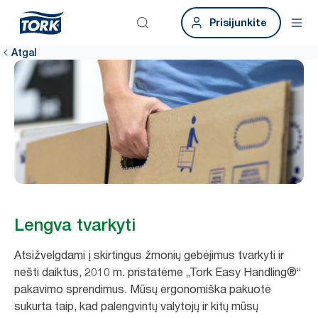
Prisijunkite
Atgal
Lengva tvarkyti
Atsižvelgdami į skirtingus žmonių gebėjimus tvarkyti ir
nešti daiktus, 2010 m. pristatėme „Tork Easy Handling®“
pakavimo sprendimus. Mūsų ergonomiška pakuotė
sukurta taip, kad palengvintų valytojų ir kitų mūsų