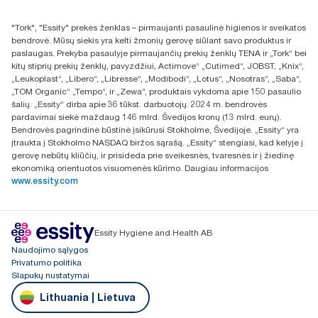
+370 5 268 3455
Rasti platintoją
"Tork", "Essity" prekės ženklas – pirmaujanti pasaulinė higienos ir sveikatos
UAB Essity Lithuania
bendrovė. Mūsų siekis yra kelti žmonių gerovę siūlant savo produktus ir
Naugarduko g. 98
paslaugas. Prekyba pasaulyje pirmaujančių prekių ženklų TENA ir „Tork“ bei
LT-03160 Vilnius, Lietuva
kitų stiprių prekių ženklų, pavyzdžiui, Actimove“ „Cutimed“, JOBST, „Knix“,
„Leukoplast“, „Libero“, „Libresse“, „Modibodi“, „Lotus“, „Nosotras“, „Saba“,
„TOM Organic“ „Tempo“, ir „Zewa“, produktais vykdoma apie 150 pasaulio
šalių. „Essity“ dirba apie 36 tūkst. darbuotojų. 2024 m. bendrovės
pardavimai siekė maždaug 146 mlrd. Švedijos kronų (13 mlrd. eurų).
Bendrovės pagrindinė būstinė įsikūrusi Stokholme, Švedijoje. „Essity“ yra
įtraukta į Stokholmo NASDAQ biržos sąrašą. „Essity“ stengiasi, kad kelyje į
gerovę nebūtų kliūčių, ir prisideda prie sveikesnės, tvaresnės ir į žiedinę
ekonomiką orientuotos visuomenės kūrimo. Daugiau informacijos
www.essity.com
Essity Hygiene and Health AB
Naudojimo sąlygos
Privatumo politika
Slapukų nustatymai
Lithuania | Lietuva