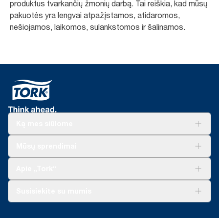
produktus tvarkančių žmonių darbą. Tai reiškia, kad mūsų
pakuotės yra lengvai atpažįstamos, atidaromos,
nešiojamos, laikomos, sulankstomos ir šalinamos.
Ką mes siūlome
Sprendimai verslui
Mūsų sprendimai
Tvarumas
„Tork Clean Care“
„Tork Vision“ valymas
Apie „Tork“
„AD-a-Glance“
Apie mus
Susisiekite su mumis
Sėkmės istorijos
Naujienos ir pranešimai spaudai
torklt@essity.com