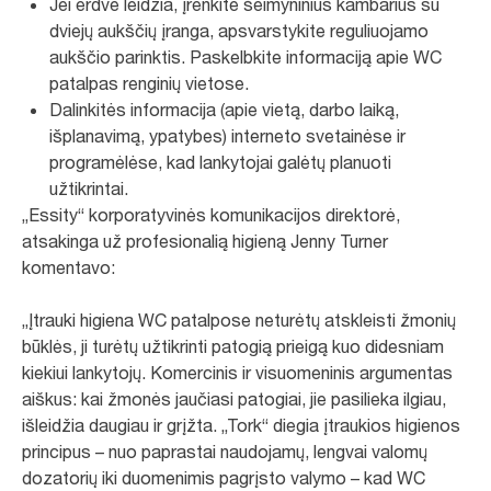
Jei erdvė leidžia, įrenkite šeimyninius kambarius su
dviejų aukščių įranga, apsvarstykite reguliuojamo
aukščio parinktis. Paskelbkite informaciją apie WC
patalpas renginių vietose.
Dalinkitės informacija (apie vietą, darbo laiką,
išplanavimą, ypatybes) interneto svetainėse ir
programėlėse, kad lankytojai galėtų planuoti
užtikrintai.
„Essity“ korporatyvinės komunikacijos direktorė,
atsakinga už profesionalią higieną Jenny Turner
komentavo:
„Įtrauki higiena WC patalpose neturėtų atskleisti žmonių
būklės, ji turėtų užtikrinti patogią prieigą kuo didesniam
kiekiui lankytojų. Komercinis ir visuomeninis argumentas
aiškus: kai žmonės jaučiasi patogiai, jie pasilieka ilgiau,
išleidžia daugiau ir grįžta. „Tork“ diegia įtraukios higienos
principus – nuo ​​paprastai naudojamų, lengvai valomų
dozatorių iki duomenimis pagrįsto valymo – kad WC