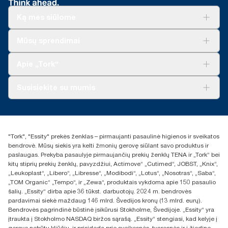
Ką mes siūlome
Sprendimai verslui
Mūsų sprendimai
Tvarumas
„Tork Clean Care“
„Tork Vision“ valymas
Apie „Tork“
„AD-a-Glance“
Apie mus
Susisiekite su mumis
Sėkmės istorijos
Naujienos ir pranešimai spaudai
torklt@essity.com
+370 5 268 3455
Rasti platintoją
"Tork", "Essity" prekės ženklas – pirmaujanti pasaulinė higienos ir sveikatos
UAB Essity Lithuania
bendrovė. Mūsų siekis yra kelti žmonių gerovę siūlant savo produktus ir
Naugarduko g. 98
paslaugas. Prekyba pasaulyje pirmaujančių prekių ženklų TENA ir „Tork“ bei
LT-03160 Vilnius, Lietuva
kitų stiprių prekių ženklų, pavyzdžiui, Actimove“ „Cutimed“, JOBST, „Knix“,
„Leukoplast“, „Libero“, „Libresse“, „Modibodi“, „Lotus“, „Nosotras“, „Saba“,
„TOM Organic“ „Tempo“, ir „Zewa“, produktais vykdoma apie 150 pasaulio
šalių. „Essity“ dirba apie 36 tūkst. darbuotojų. 2024 m. bendrovės
pardavimai siekė maždaug 146 mlrd. Švedijos kronų (13 mlrd. eurų).
Bendrovės pagrindinė būstinė įsikūrusi Stokholme, Švedijoje. „Essity“ yra
įtraukta į Stokholmo NASDAQ biržos sąrašą. „Essity“ stengiasi, kad kelyje į
gerovę nebūtų kliūčių, ir prisideda prie sveikesnės, tvaresnės ir į žiedinę