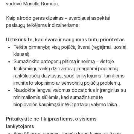
vadovė Mariëlle Romeijn.
Kaip atrodo geras dizainas – svarbiausi aspektai
paslaugų teikėjams ir dizaineriams:
Užtikrinkite, kad švara ir saugumas būtų prioritetas
Teikite pirmenybę visų pojūčių švarai (regėjimui, uoslei,
klausai).
Sumažinkite patogenų plitimą ir nerimą – vietoje
triukšmingų rankų džiovintuvų įrengdami popierinių
rankšluosčių dalytuvus, ypač lankytojams, turintiems
imuniteto slopinimo ar sensorinių pojūčių problemų.
Naudokite lengvai valomus dozatorius ir įrenginius su
minimaliomis siūlėmis, kad sumažintumėte
bioplėvelės kaupimąsi ir WC patalpų valymo laiką.
Pritaikykite ne tik įprastiems, o visiems
lankytojams
Apie 95 proc. asmenų, turinčių kognityvinių ar fizinių