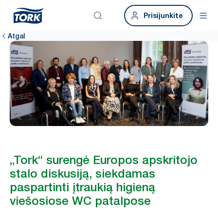
Prisijunkite
Atgal
„Tork“ surengė Europos apskritojo
stalo diskusiją, siekdamas
paspartinti įtraukią higieną
viešosiose WC patalpose