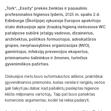
„Tork“, „Essity“ prekės ženklas ir pasaulinis
profesionalios higienos lyderis, 2025 m. spalio 2 d.
Edinburge (Škotijoje) vykusioje Europos apskritojo
stalo diskusijoje apie įtraukią higieną viešosiose WC
patalpose subūrė įstaigų vadovus, dizainerius,
architektus, politikos formuotojus, advokatūros
grupes, nevyriausybines organizacijas (NVO),
gamintojus, infekcijų prevencijos ekspertus,
prieinamumo šalininkus ir žmones, turinčius
gyvenimiškos patirties.
Diskusijos metu buvo suformuluotos aiškios, praktiškai
įgyvendinamos priemonės, kurias verslai ir renginių vietos
gali taikyti jau dabar, kad pašalintų paslėptas higienos
kliūtis milijonams vartotojų. Taip pat buvo pateiktas
komercinis argumentas, kodėl tai reikia padaryti.