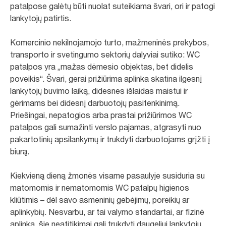
patalpose galėtų būti nuolat suteikiama švari, ori ir patogi
lankytojų patirtis.
Komercinio nekilnojamojo turto, mažmeninės prekybos,
transporto ir svetingumo sektorių dalyviai sutiko: WC
patalpos yra „mažas dėmesio objektas, bet didelis
poveikis“. Švari, gerai prižiūrima aplinka skatina ilgesnį
lankytojų buvimo laiką, didesnes išlaidas maistui ir
gėrimams bei didesnį darbuotojų pasitenkinimą.
Priešingai, nepatogios arba prastai prižiūrimos WC
patalpos gali sumažinti verslo pajamas, atgrasyti nuo
pakartotinių apsilankymų ir trukdyti darbuotojams grįžti į
biurą.
Kiekvieną dieną žmonės visame pasaulyje susiduria su
matomomis ir nematomomis WC patalpų higienos
kliūtimis – dėl savo asmeninių gebėjimų, poreikių ar
aplinkybių. Nesvarbu, ar tai valymo standartai, ar fizinė
aplinka, šie neatitikimai gali trukdyti daugeliui lankytojų