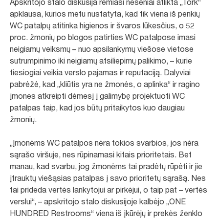
Apskritojo stalo diskusija remiasi neseniai atlikta „Tork“
apklausa, kurios metu nustatyta, kad tik viena iš penkių
WC patalpų atitinka higienos ir švaros lūkesčius, o 52
proc. žmonių po blogos patirties WC patalpose imasi
neigiamų veiksmų – nuo ​​apsilankymų viešose vietose
sutrumpinimo iki neigiamų atsiliepimų palikimo, – kurie
tiesiogiai veikia verslo pajamas ir reputaciją. Dalyviai
pabrėžė, kad „kliūtis yra ne žmonės, o aplinka“ ir ragino
įmones atkreipti dėmesį į galimybę projektuoti WC
patalpas taip, kad jos būtų pritaikytos kuo daugiau
žmonių.
„Įmonėms WC patalpos nėra tokios svarbios, jos nėra
sąrašo viršuje, nes rūpinamasi kitais prioritetais. Bet
manau, kad svarbu, jog žmonėms tai pradėtų rūpėti ir jie
įtrauktų viešąsias patalpas į savo prioritetų sąrašą. Nes
tai prideda vertės lankytojui ar pirkėjui, o taip pat – vertės
verslui“, – apskritojo stalo diskusijoje kalbėjo „ONE
HUNDRED Restrooms“ viena iš įkūrėjų ir prekės ženklo