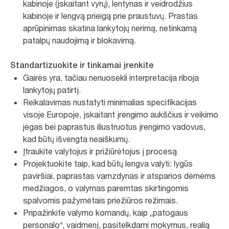
kabinoje (įskaitant vyrų), lentynas ir veidrodžius
kabinoje ir lengvą prieigą prie praustuvų. Prastas
aprūpinimas skatina lankytojų nerimą, netinkamą
patalpų naudojimą ir blokavimą.
Standartizuokite ir tinkamai įrenkite
Gairės yra, tačiau nenuosekli interpretacija riboja
lankytojų patirtį.
Reikalavimas nustatyti minimalias specifikacijas
visoje Europoje, įskaitant įrengimo aukščius ir veikimo
jėgas bei paprastus iliustruotus įrengimo vadovus,
kad būtų išvengta neaiškumų.
Įtraukite valytojus ir prižiūrėtojus į procesą
Projektuokite taip, kad būtų lengva valyti: lygūs
paviršiai, paprastas vamzdynas ir atsparios dėmėms
medžiagos, o valymas paremtas skirtingomis
spalvomis pažymėtais priežiūros režimais.
Pripažinkite valymo komandų, kaip „patogaus
personalo“, vaidmenį, pasitelkdami mokymus, realią