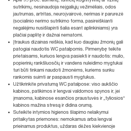
sutrikimų, nesinaudoja neįgaliųjų vežimėliais, odos
jautrumas, artritas, neuroįvairovė, nerimas ir parurezė
(socialinio nerimo sutrikimo forma, pasireiškianti
negalėjimu nusišlapinti šalia esant aplinkiniams) yra
plačiai paplitę ir dažnai nematomi.
Įtraukus dizainas reiškia, kad kuo daugiau žmonių gali
patogiai naudotis WC patalpomis. Pirmenybę teikite
prietaisams, kuriuos lengva pasiekti ir naudotis: muilo,
popierinių rankšluosčių ir vandens nuleidimo mygtukai
turi būti tinkami naudoti žmonėms, kuriems sunku
rankomis suimti ar paspausti mygtukus.
Užtikrinkite privatumą WC patalpose: viso aukščio
kabinos, patikimos ir lengvai valdomos spynos ir, jei
įmanoma, kabinose esančios praustuvės ir „tyliosios“
kabinos mažina stresą ir didina orumą.
Suteikite intymios higienos šlapimo nelaikymui
pritaikytas priemones: nemokamus arba lengvai
prieinamus produktus, uždaras dėžes kiekvienoje