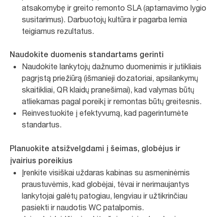
atsakomybę ir greito remonto SLA (aptarnavimo lygio
susitarimus). Darbuotojų kultūra ir pagarba lemia
teigiamus rezultatus.
Naudokite duomenis standartams gerinti
Naudokite lankytojų dažnumo duomenimis ir jutikliais
pagrįstą priežiūrą (išmanieji dozatoriai, apsilankymų
skaitikliai, QR klaidų pranešimai), kad valymas būtų
atliekamas pagal poreikį ir remontas būtų greitesnis.
Reinvestuokite į efektyvumą, kad pagerintumėte
standartus.
Planuokite atsižvelgdami į šeimas, globėjus ir
įvairius poreikius
Įrenkite visiškai uždaras kabinas su asmeninėmis
praustuvėmis, kad globėjai, tėvai ir nerimaujantys
lankytojai galėtų patogiau, lengviau ir užtikrinčiau
pasiekti ir naudotis WC patalpomis.