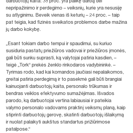
darbuotojų kaita: 38 proc. yra palikę darbą dėl
nepripažinimo ir perdegimo – veiksnių, kurie yra nesusiję
su atlyginimu. Beveik vienas iš keturių – 24 proc. – taip
pat teigia, kad fizinės sveikatos problemos darbe mažina
jų darbo kokybę.
„Esant tokiam darbo tempui ir spaudimui, su kuriuo
susiduria pastatų priežiūros vadovai ir priežiūros įmonės,
gali būti sunku suprasti, ką valytojai patiria kasdien, –
teigė „Tork“ prekės ženklo rinkodaros vadybininkė. –
Tyrimas rodo, kad kai komandos jaučiasi nepalaikomos,
greitai patiria perdegimą ir to pasekmė gali būti brangiai
kainuojanti darbuotojų kaita, personalo trūkumas ir
bendras veiklos efektyvumo sumažėjimas. Išvados
parodo, ką darbuotojai vertina labiausiai ir pateikia
valymo personalo vadovams praktinį veiksmų planą, kaip
stiprinti darbuotojų gerovę, skatinti darbuotojų išlaikymą
ir nuolat palaikyti aukštus standartus prižiūrimose
patalpose.“