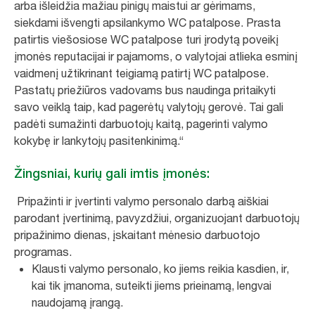
arba išleidžia mažiau pinigų maistui ar gėrimams,
siekdami išvengti apsilankymo WC patalpose. Prasta
patirtis viešosiose WC patalpose turi įrodytą poveikį
įmonės reputacijai ir pajamoms, o valytojai atlieka esminį
vaidmenį užtikrinant teigiamą patirtį WC patalpose.
Pastatų priežiūros vadovams bus naudinga pritaikyti
savo veiklą taip, kad pagerėtų valytojų gerovė. Tai gali
padėti sumažinti darbuotojų kaitą, pagerinti valymo
kokybę ir lankytojų pasitenkinimą.“
Žingsniai, kurių gali imtis įmonės:
Pripažinti ir įvertinti valymo personalo darbą aiškiai
parodant įvertinimą, pavyzdžiui, organizuojant darbuotojų
pripažinimo dienas, įskaitant mėnesio darbuotojo
programas.
Klausti valymo personalo, ko jiems reikia kasdien, ir,
kai tik įmanoma, suteikti jiems prieinamą, lengvai
naudojamą įrangą.