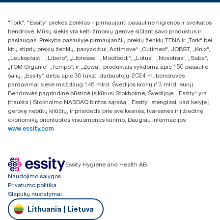
+370 5 268 3455
Rasti platintoją
"Tork", "Essity" prekės ženklas – pirmaujanti pasaulinė higienos ir sveikatos
UAB Essity Lithuania
bendrovė. Mūsų siekis yra kelti žmonių gerovę siūlant savo produktus ir
Naugarduko g. 98
paslaugas. Prekyba pasaulyje pirmaujančių prekių ženklų TENA ir „Tork“ bei
LT-03160 Vilnius, Lietuva
kitų stiprių prekių ženklų, pavyzdžiui, Actimove“ „Cutimed“, JOBST, „Knix“,
„Leukoplast“, „Libero“, „Libresse“, „Modibodi“, „Lotus“, „Nosotras“, „Saba“,
„TOM Organic“ „Tempo“, ir „Zewa“, produktais vykdoma apie 150 pasaulio
šalių. „Essity“ dirba apie 36 tūkst. darbuotojų. 2024 m. bendrovės
pardavimai siekė maždaug 146 mlrd. Švedijos kronų (13 mlrd. eurų).
Bendrovės pagrindinė būstinė įsikūrusi Stokholme, Švedijoje. „Essity“ yra
įtraukta į Stokholmo NASDAQ biržos sąrašą. „Essity“ stengiasi, kad kelyje į
gerovę nebūtų kliūčių, ir prisideda prie sveikesnės, tvaresnės ir į žiedinę
ekonomiką orientuotos visuomenės kūrimo. Daugiau informacijos
www.essity.com
Essity Hygiene and Health AB
Naudojimo sąlygos
Privatumo politika
Slapukų nustatymai
Lithuania | Lietuva