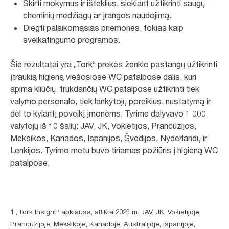
Skirti mokymus ir išteklius, siekiant užtikrinti saugų
cheminių medžiagų ar įrangos naudojimą.
Diegti palaikomąsias priemones, tokias kaip
sveikatingumo programos.
Šie rezultatai yra „Tork“ prekės ženklo pastangų užtikrinti
įtraukią higieną viešosiose WC patalpose dalis, kuri
apima kliūčių, trukdančių WC patalpose užtikrinti tiek
valymo personalo, tiek lankytojų poreikius, nustatymą ir
dėl to kylantį poveikį įmonėms. Tyrime dalyvavo 1 000
valytojų iš 10 šalių: JAV, JK, Vokietijos, Prancūzijos,
Meksikos, Kanados, Ispanijos, Švedijos, Nyderlandų ir
Lenkijos. Tyrimo metu buvo tiriamas požiūris į higieną WC
patalpose.
1 „Tork Insight“ apklausa, atlikta 2025 m. JAV, JK, Vokietijoje,
Prancūzijoje, Meksikoje, Kanadoje, Australijoje, Ispanijoje,