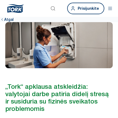
Prisijunkite
Atgal
„Tork“ apklausa atskleidžia:
valytojai darbe patiria didelį stresą
ir susiduria su fizinės sveikatos
problemomis