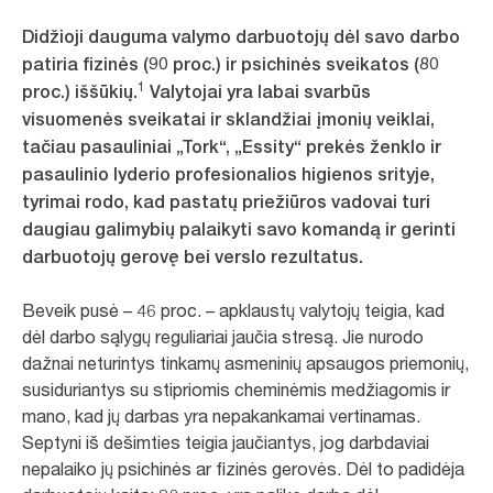
Didžioji dauguma valymo darbuotojų dėl savo darbo
patiria fizinės (90 proc.) ir psichinės sveikatos (80
1
proc.) iššūkių.
Valytojai yra labai svarbūs
visuomenės sveikatai ir sklandžiai įmonių veiklai,
tačiau pasauliniai „Tork“, „Essity“ prekės ženklo ir
pasaulinio lyderio profesionalios higienos srityje,
tyrimai rodo, kad pastatų priežiūros vadovai turi
daugiau galimybių palaikyti savo komandą ir gerinti
darbuotojų gerovę bei verslo rezultatus.
Beveik pusė – 46 proc. – apklaustų valytojų teigia, kad
dėl darbo sąlygų reguliariai jaučia stresą. Jie nurodo
dažnai neturintys tinkamų asmeninių apsaugos priemonių,
susiduriantys su stipriomis cheminėmis medžiagomis ir
mano, kad jų darbas yra nepakankamai vertinamas.
Septyni iš dešimties teigia jaučiantys, jog darbdaviai
nepalaiko jų psichinės ar fizinės gerovės. Dėl to padidėja