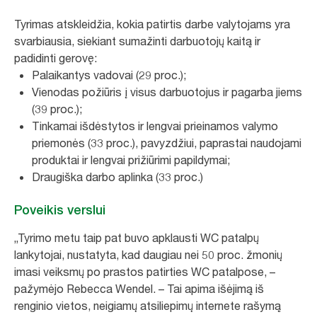
Tyrimas atskleidžia, kokia patirtis darbe valytojams yra
svarbiausia, siekiant sumažinti darbuotojų kaitą ir
padidinti gerovę:
Palaikantys vadovai (29 proc.);
Vienodas požiūris į visus darbuotojus ir pagarba jiems
(39 proc.);
Tinkamai išdėstytos ir lengvai prieinamos valymo
priemonės (33 proc.), pavyzdžiui, paprastai naudojami
produktai ir lengvai prižiūrimi papildymai;
Draugiška darbo aplinka (33 proc.)
Poveikis verslui
„Tyrimo metu taip pat buvo apklausti WC patalpų
lankytojai, nustatyta, kad daugiau nei 50 proc. žmonių
imasi veiksmų po prastos patirties WC patalpose, –
pažymėjo Rebecca Wendel. – Tai apima išėjimą iš
renginio vietos, neigiamų atsiliepimų internete rašymą