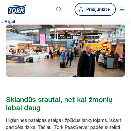
Prisijunkite
Atgal
Sklandūs srautai, net kai žmonių
labai daug
Higienines patalpas staiga užplūdus lankytojams, iškart
padidėja rizika. Tačiau „Tork PeakServe“ padės suteikti