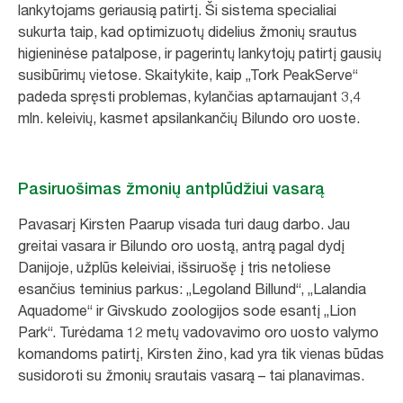
lankytojams geriausią patirtį. Ši sistema specialiai
sukurta taip, kad optimizuotų didelius žmonių srautus
higieninėse patalpose, ir pagerintų lankytojų patirtį gausių
susibūrimų vietose. Skaitykite, kaip „Tork PeakServe“
padeda spręsti problemas, kylančias aptarnaujant 3,4
mln. keleivių, kasmet apsilankančių Bilundo oro uoste.
Pasiruošimas žmonių antplūdžiui vasarą
Pavasarį Kirsten Paarup visada turi daug darbo. Jau
greitai vasara ir Bilundo oro uostą, antrą pagal dydį
Danijoje, užplūs keleiviai, išsiruošę į tris netoliese
esančius teminius parkus: „Legoland Billund“, „Lalandia
Aquadome“ ir Givskudo zoologijos sode esantį „Lion
Park“. Turėdama 12 metų vadovavimo oro uosto valymo
komandoms patirtį, Kirsten žino, kad yra tik vienas būdas
susidoroti su žmonių srautais vasarą – tai planavimas.