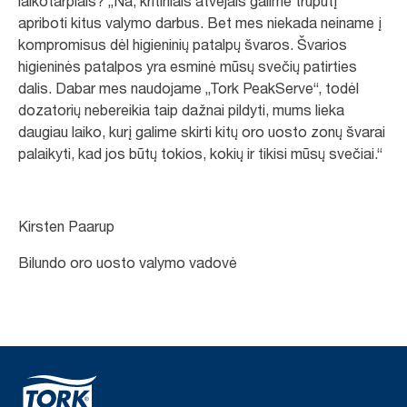
laikotarpiais? „Na, kritiniais atvejais galime truputį
apriboti kitus valymo darbus. Bet mes niekada neiname į
kompromisus dėl higieninių patalpų švaros. Švarios
higieninės patalpos yra esminė mūsų svečių patirties
dalis. Dabar mes naudojame „Tork PeakServe“, todėl
dozatorių nebereikia taip dažnai pildyti, mums lieka
daugiau laiko, kurį galime skirti kitų oro uosto zonų švarai
palaikyti, kad jos būtų tokios, kokių ir tikisi mūsų svečiai.“
Kirsten Paarup
Bilundo oro uosto valymo vadovė