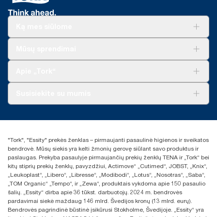
Ką mes siūlome
Sprendimai verslui
Mūsų sprendimai
Tvarumas
„Tork Clean Care“
„Tork Vision“ valymas
Apie „Tork“
„AD-a-Glance“
Apie mus
Susisiekite su mumis
Sėkmės istorijos
Naujienos ir pranešimai spaudai
torklt@essity.com
+370 5 268 3455
Rasti platintoją
"Tork", "Essity" prekės ženklas – pirmaujanti pasaulinė higienos ir sveikatos
UAB Essity Lithuania
bendrovė. Mūsų siekis yra kelti žmonių gerovę siūlant savo produktus ir
Naugarduko g. 98
paslaugas. Prekyba pasaulyje pirmaujančių prekių ženklų TENA ir „Tork“ bei
LT-03160 Vilnius, Lietuva
kitų stiprių prekių ženklų, pavyzdžiui, Actimove“ „Cutimed“, JOBST, „Knix“,
„Leukoplast“, „Libero“, „Libresse“, „Modibodi“, „Lotus“, „Nosotras“, „Saba“,
„TOM Organic“ „Tempo“, ir „Zewa“, produktais vykdoma apie 150 pasaulio
šalių. „Essity“ dirba apie 36 tūkst. darbuotojų. 2024 m. bendrovės
pardavimai siekė maždaug 146 mlrd. Švedijos kronų (13 mlrd. eurų).
Bendrovės pagrindinė būstinė įsikūrusi Stokholme, Švedijoje. „Essity“ yra