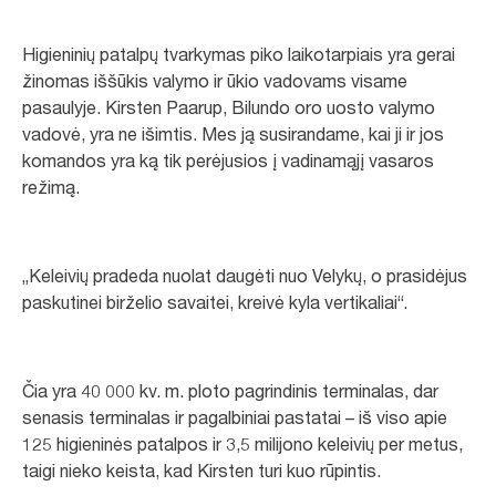
Higieninių patalpų tvarkymas piko laikotarpiais yra gerai
žinomas iššūkis valymo ir ūkio vadovams visame
pasaulyje. Kirsten Paarup, Bilundo oro uosto valymo
vadovė, yra ne išimtis. Mes ją susirandame, kai ji ir jos
komandos yra ką tik perėjusios į vadinamąjį vasaros
režimą.
„Keleivių pradeda nuolat daugėti nuo Velykų, o prasidėjus
paskutinei birželio savaitei, kreivė kyla vertikaliai“.
Čia yra 40 000 kv. m. ploto pagrindinis terminalas, dar
senasis terminalas ir pagalbiniai pastatai – iš viso apie
125 higieninės patalpos ir 3,5 milijono keleivių per metus,
taigi nieko keista, kad Kirsten turi kuo rūpintis.