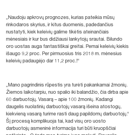
„Naudoju apkrovų prognozes, kurias pateikia mūsų
rinkodaros skyrius, ir kitus duomenis, padedančius
nustatyti, kiek keleivių galime tikėtis ateinančiais
mėnesiais ir kur bus didžiausi lankytojų srautai. Bilundo
oro uostas auga fantastiškai greitai. Pernai keleivių kiekis
išaugo 9,2 proc. Per pirmuosius tris 2018 m. mėnesius
keleivių padaugėjo dar 11,2 proc.!“
„Mano pagrindinis rūpestis yra turėti pakankamai žmonių.
Žiemos laikotarpiu, nuo spalio iki balandžio, čia dirba apie
60 darbuotojų. Vasarą – apie 100 žmonių. Kadangi
daugelis nuolatinių darbuotojų vasarą išeina atostogų,
kiekvieną vasarą turime rasti daug papildomų darbuotojų.“
Šį procesą komplikuoja tai, kad visų oro uosto
darbuotojų asmeninė informacija turi būti kruopščiai