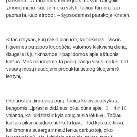
patikrinta. „O tada mes turime juos mokyti. Daugelis
žmonių mano, kad jie moka valyti, tačiau tai nėra taip
paprasta, kaip atrodo“, – šypsodamasi pasakoja Kirsten.
Kitas dalykas, kurį reikia planuoti, tai tiekimas. „Visos
higieninės patalpos kruopščiai valomos kiekvieną dieną,
daugelis iš jų tikrinamos ir papildomos apie aštuonis
kartus. Mes naudojame tą pačią įrangą visus metus, bet
vasarą mūsų naudojami produktai tiesiog šluojami iš
lentynų.
Oro uostas dirba visą parą, tačiau keleiviai atvyksta
bangomis. „Įprastai didžiausi pikai būna apie 10, 14 ir 18
valandą, kai leidžiasi ir kyla daugiausia lėktuvų. Tačiau
kartais pikai susidaro netikėtu laiku.“ Tad kas atsitinka,
kai žmonės suserga ir neužtenka darbuotojų piko