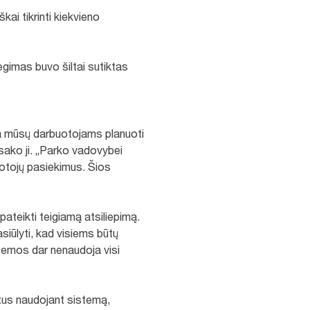
ai tikrinti kiekvieno
egimas buvo šiltai sutiktas
da mūsų darbuotojams planuoti
 sako ji. „Parko vadovybei
uotojų pasiekimus. Šios
pateikti teigiamą atsiliepimą.
asiūlyti, kad visiems būtų
stemos dar nenaudoja visi
utus naudojant sistemą,