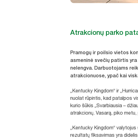
Atrakcionų parko pata
Pramogų ir poilsio vietos ko
asmeninė svečių patirtis yra
nelengva. Darbuotojams reikia
atrakcionuose, ypač kai viska
„Kentucky Kingdom“ ir „Hurrican
nuolat rūpintis, kad patalpos vi
kurio šūkis „Svarbiausia – džia
atrakcionų. Vasarą, piko metu, 
„Kentucky Kingdom“ valytojus 
rezultatų fiksavimas yra dideli