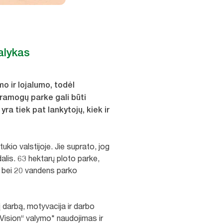
alykas
o ir lojalumo, todėl
pramogų parke gali būti
ra tiek pat lankytojų, kiek ir
kio valstijoje. Jie suprato, jog
dalis. 63 hektarų ploto parke,
kų bei 20 vandens parko
darbą, motyvacija ir darbo
 Vision“ valymo* naudojimas ir