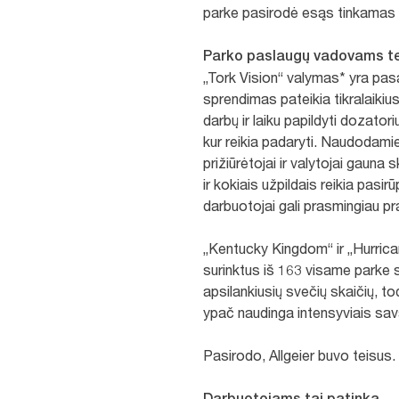
parke pasirodė esąs tinkamas
Parko paslaugų vadovams tei
„Tork Vision“ valymas* yra pas
sprendimas pateikia tikralaiki
darbų ir laiku papildyti dozatoriu
kur reikia padaryti. Naudodamies
prižiūrėtojai ir valytojai gauna
ir kokiais užpildais reikia pas
darbuotojai gali prasmingiau pra
„Kentucky Kingdom“ ir „Hurrican
surinktus iš 163 visame parke s
apsilankiusių svečių skaičių, t
ypač naudinga intensyviais sava
Pasirodo, Allgeier buvo teisus
Darbuotojams tai patinka