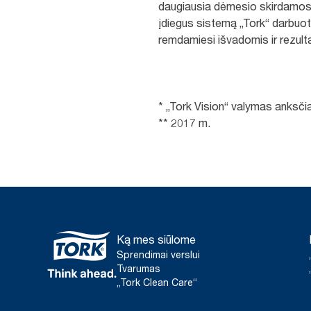
daugiausia dėmesio skirdamos
įdiegus sistemą „Tork“ darbuot
remdamiesi išvadomis ir rezulta
* „Tork Vision“ valymas anksč
** 2017 m.
Ką mes siūlome
Sprendimai verslui
Tvarumas
„Tork Clean Care“