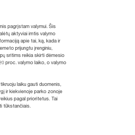
mis pagrįstam valymui. Šis
lėtų aktyviai imtis valymo
nformaciją apie tai, ką, kada ir
rneto prijungtu įrenginiu,
pų sritims reikia skirti dėmesio
 20 proc. valymo laiko, o valymo
ikruoju laiku gauti duomenis,
gį ir kiekvienoje parko zonoje
ikius pagal prioritetus. Tai
i tūkstančiais.