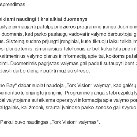
 sprendimas.
kiami naudingi tikralaikiai duomenys
aulyje pirmaujanti patalpų priežiūros programinė įranga duomeni
us duomenis, kad parko paslaugų vadovai ir valymo darbuotojai ga
s. Sistemą sudaro prijungti įrenginiai, kurie tikruoju laiku teikia i
i planšetėmis, išmaniaisiais telefonais ar bet kokiu kitu prie inte
 skaitmeninius valymo planus ir informaciją apie tai, kokioms patal
irūpinti. Duomenimis pagrįstas valymas gali padėti sutaupyti bent
leisti darbo dieną ir patirti mažiau streso.
e Bay“ dabar nuolat naudoja „Tork Vision“ valymą*, kad galėtų t
umontuotų prijungtų įrenginių. Programinė įranga stebi užpildų ly
odėl valytojams suteikiama operatyvi informacija apie valymo pore
itgaliais, kai žmonių srautai įvairiose parko zonose gali svyruot
. Parkui buvo naudingas „Tork Vision“ valymas*.