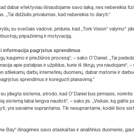
 dabar efektyviau išnaudojame savo laiką, nes nebereikia fizišk
 „Tai didžiulis privalumas, kad nebereikia to daryti.“
 ryšių su svečiais vadovė, priduria, kad „Tork Vision“ valymo* įdi
arbuotojų pripažinimą ir motyvaciją.
ti informacija pagrįstus sprendimus
gų kaupimo ir priežiūros procesą“, – sako O'Daniel. „Tai pade
ija apie patalpas ir užpildus, kurie iš tikrųjų yra naudojami“, –
dien atliekamų darbų internetinių duomenų, dabar matome ir darb
pagrįstus sprendimus ir koreguoti planavimą.“
su įdiegta sistema, atrodo, kad O'Daniel bus pirmasis, norintis 
Šią sistemą labai lengva naudoti“, – sako jis. „Viskas, ką galite p
i daryti, yra savaime suprantama. Tik nesuprantame, kodėl šios si
ne Bay“ išnagrinės savo ataskaitas ir analitinius duomenis, ga