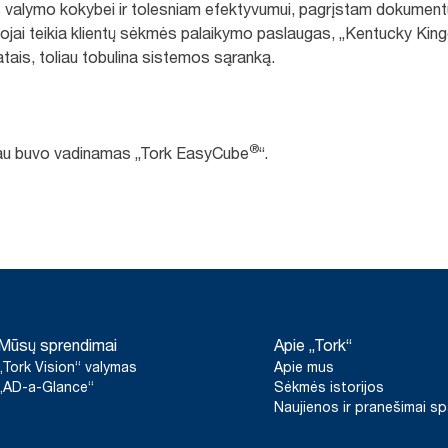
 valymo kokybei ir tolesniam efektyvumui, pagrįstam dokumen
ojai teikia klientų sėkmės palaikymo paslaugas, „Kentucky King
tais, toliau tobulina sistemos sąranką.
®
iau buvo vadinamas „Tork EasyCube
“.
Mūsų sprendimai
Apie „Tork“
„Tork Vision“ valymas
Apie mus
„AD-a-Glance“
Sėkmės istorijos
Naujienos ir pranešimai s