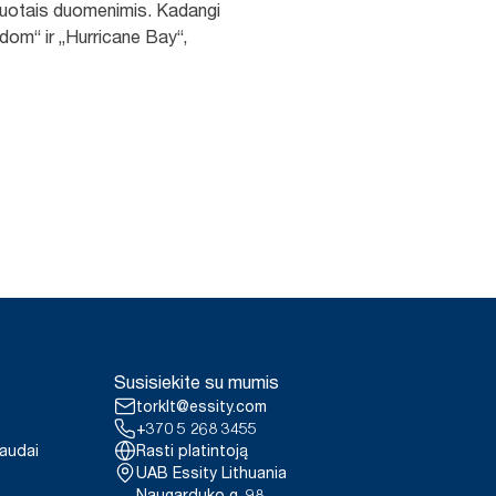
tuotais duomenimis. Kadangi
dom“ ir „Hurricane Bay“,
Susisiekite su mumis
torklt@essity.com
+370 5 268 3455
paudai
Rasti platintoją
UAB Essity Lithuania
Naugarduko g. 98