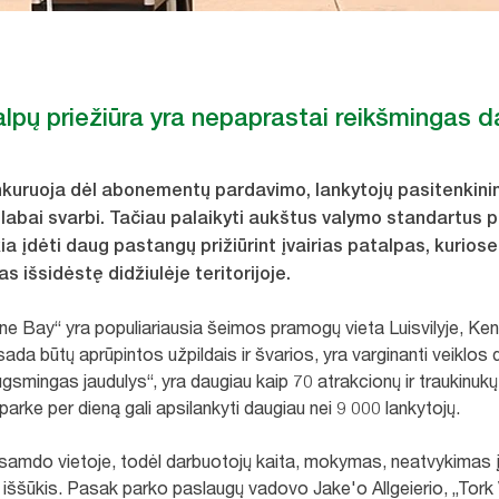
lpų priežiūra yra nepaprastai reikšmingas d
nkuruoja dėl abonementų pardavimo, lankytojų pasitenkinim
 labai svarbi. Tačiau palaikyti aukštus valymo standartus 
 įdėti daug pastangų prižiūrint įvairias patalpas, kuriose y
s išsidėstę didžiulėje teritorijoje.
e Bay“ yra populiariausia šeimos pramogų vieta Luisvilyje, Kentu
sada būtų aprūpintos užpildais ir švarios, yra varginanti veiklos 
ugsmingas jaudulys“, yra daugiau kaip 70 atrakcionų ir traukinu
parke per dieną gali apsilankyti daugiau nei 9 000 lankytojų.
samdo vietoje, todėl darbuotojų kaita, mokymas, neatvykimas į 
s iššūkis. Pasak parko paslaugų vadovo Jake'o Allgeierio, „Tork