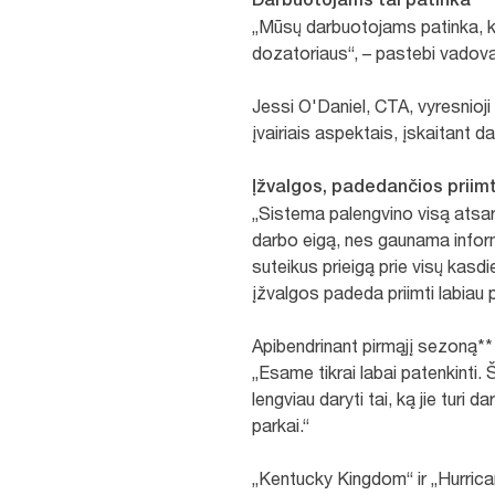
„Mūsų darbuotojams patinka, kad
dozatoriaus“, – pastebi vadovas.
Jessi O'Daniel, CTA, vyresnioji
įvairiais aspektais, įskaitant d
Įžvalgos, padedančios priim
„Sistema palengvino visą atsar
darbo eigą, nes gaunama informac
suteikus prieigą prie visų kas
įžvalgos padeda priimti labiau 
Apibendrinant pirmąjį sezoną** 
„Esame tikrai labai patenkinti. 
lengviau daryti tai, ką jie tur
parkai.“
„Kentucky Kingdom“ ir „Hurrica