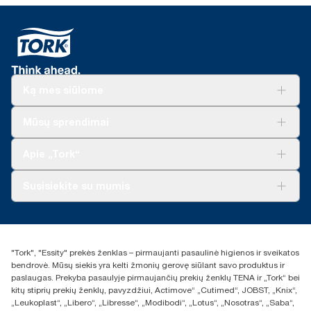
Ką mes siūlome
Sprendimai verslui
Mūsų sprendimai
Tvarumas
„Tork Clean Care“
„Tork Vision“ valymas
Apie „Tork“
„AD-a-Glance“
Apie mus
Susisiekite su mumis
Sėkmės istorijos
Naujienos ir pranešimai spaudai
torklt@essity.com
+370 5 268 3455
Rasti platintoją
"Tork", "Essity" prekės ženklas – pirmaujanti pasaulinė higienos ir sveikatos
UAB Essity Lithuania
bendrovė. Mūsų siekis yra kelti žmonių gerovę siūlant savo produktus ir
Naugarduko g. 98
paslaugas. Prekyba pasaulyje pirmaujančių prekių ženklų TENA ir „Tork“ bei
LT-03160 Vilnius, Lietuva
kitų stiprių prekių ženklų, pavyzdžiui, Actimove“ „Cutimed“, JOBST, „Knix“,
„Leukoplast“, „Libero“, „Libresse“, „Modibodi“, „Lotus“, „Nosotras“, „Saba“,