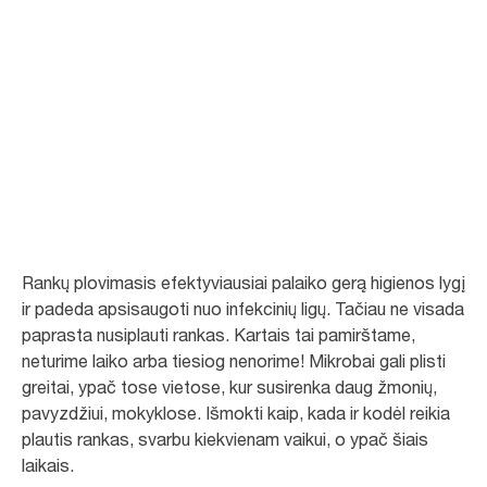
Padeda nepamiršti
rankų higienos
Mums visiems svarbu laikytis higienos. Gera higiena padeda palaikyti
švarą, likti sveikiems ir nesusirgti.
Rankų plovimasis efektyviausiai palaiko gerą higienos lygį
ir padeda apsisaugoti nuo infekcinių ligų. Tačiau ne visada
paprasta nusiplauti rankas. Kartais tai pamirštame,
neturime laiko arba tiesiog nenorime! Mikrobai gali plisti
greitai, ypač tose vietose, kur susirenka daug žmonių,
pavyzdžiui, mokyklose. Išmokti kaip, kada ir kodėl reikia
plautis rankas, svarbu kiekvienam vaikui, o ypač šiais
laikais.