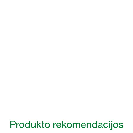
Sander Borggreve
WTC patalpų valdytojas, Amsterdamas
Produkto rekomendacijos