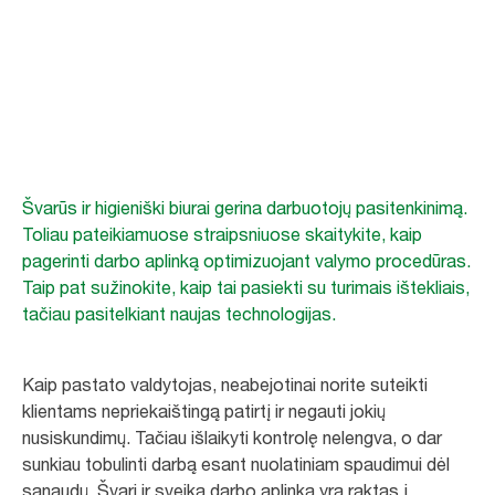
Biurų iššūkis
Švarios darbo aplinkos svarba darbuotojų gerovei
Švarūs ir higieniški biurai gerina darbuotojų pasitenkinimą.
Toliau pateikiamuose straipsniuose skaitykite, kaip
pagerinti darbo aplinką optimizuojant valymo procedūras.
Taip pat sužinokite, kaip tai pasiekti su turimais ištekliais,
tačiau pasitelkiant naujas technologijas.
Kaip pastato valdytojas, neabejotinai norite suteikti
klientams nepriekaištingą patirtį ir negauti jokių
nusiskundimų. Tačiau išlaikyti kontrolę nelengva, o dar
sunkiau tobulinti darbą esant nuolatiniam spaudimui dėl
sąnaudų. Švari ir sveika darbo aplinka yra raktas į