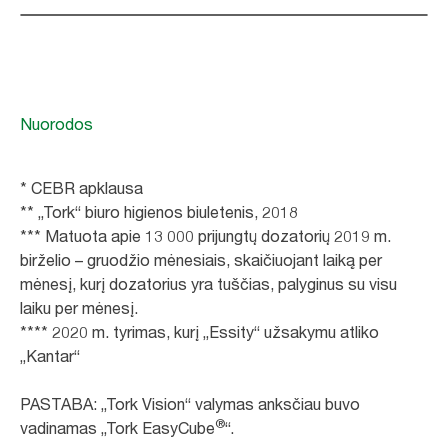
Nuorodos
* CEBR apklausa
** „Tork“ biuro higienos biuletenis, 2018
*** Matuota apie 13 000 prijungtų dozatorių 2019 m.
birželio – gruodžio mėnesiais, skaičiuojant laiką per
mėnesį, kurį dozatorius yra tuščias, palyginus su visu
laiku per mėnesį.
**** 2020 m. tyrimas, kurį „Essity“ užsakymu atliko
„Kantar“
PASTABA: „Tork Vision“ valymas anksčiau buvo
®
vadinamas „Tork EasyCube
“.