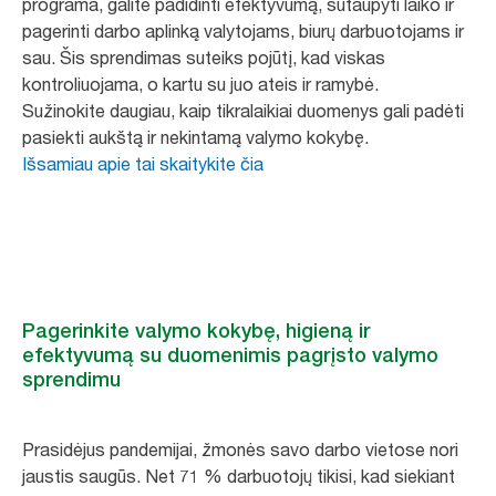
programa, galite padidinti efektyvumą, sutaupyti laiko ir
pagerinti darbo aplinką valytojams, biurų darbuotojams ir
sau. Šis sprendimas suteiks pojūtį, kad viskas
kontroliuojama, o kartu su juo ateis ir ramybė.
Sužinokite daugiau, kaip tikralaikiai duomenys gali padėti
pasiekti aukštą ir nekintamą valymo kokybę.
Išsamiau apie tai skaitykite čia
Pagerinkite valymo kokybę, higieną ir
efektyvumą su duomenimis pagrįsto valymo
sprendimu
Prasidėjus pandemijai, žmonės savo darbo vietose nori
jaustis saugūs. Net 71 % darbuotojų tikisi, kad siekiant