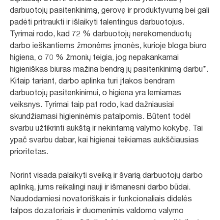
darbuotojų pasitenkinimą, gerovę ir produktyvumą bei gali
padėti pritraukti ir išlaikyti talentingus darbuotojus.
Tyrimai rodo, kad 72 % darbuotojų nerekomenduotų
darbo ieškantiems žmonėms įmonės, kurioje bloga biuro
higiena, o 70 % žmonių teigia, jog nepakankamai
higieniškas biuras mažina bendrą jų pasitenkinimą darbu*.
Kitaip tariant, darbo aplinka turi įtakos bendram
darbuotojų pasitenkinimui, o higiena yra lemiamas
veiksnys. Tyrimai taip pat rodo, kad dažniausiai
skundžiamasi higieninėmis patalpomis. Būtent todėl
svarbu užtikrinti aukštą ir nekintamą valymo kokybę. Tai
ypač svarbu dabar, kai higienai teikiamas aukščiausias
prioritetas.
Norint visada palaikyti sveiką ir švarią darbuotojų darbo
aplinką, jums reikalingi nauji ir išmanesni darbo būdai.
Naudodamiesi novatoriškais ir funkcionaliais didelės
talpos dozatoriais ir duomenimis valdomo valymo