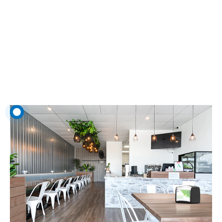
Svečių salė
Nuo to, kokią jūsų klientas pamatys svečių salę, barą ir lauko stalus, gali
priklausyti, ar tai bus jo pirmas ir paskutinis apsilankymas, ar jis taps
nuolatiniu klientu.