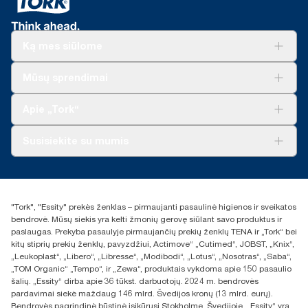
Ką mes siūlome
Sprendimai verslui
Mūsų sprendimai
Tvarumas
„Tork Clean Care“
„Tork Vision“ valymas
Apie „Tork“
„AD-a-Glance“
Apie mus
Susisiekite su mumis
Sėkmės istorijos
Naujienos ir pranešimai spaudai
torklt@essity.com
+370 5 268 3455
Rasti platintoją
"Tork", "Essity" prekės ženklas – pirmaujanti pasaulinė higienos ir sveikatos
UAB Essity Lithuania
bendrovė. Mūsų siekis yra kelti žmonių gerovę siūlant savo produktus ir
Naugarduko g. 98
paslaugas. Prekyba pasaulyje pirmaujančių prekių ženklų TENA ir „Tork“ bei
LT-03160 Vilnius, Lietuva
kitų stiprių prekių ženklų, pavyzdžiui, Actimove“ „Cutimed“, JOBST, „Knix“,
„Leukoplast“, „Libero“, „Libresse“, „Modibodi“, „Lotus“, „Nosotras“, „Saba“,
„TOM Organic“ „Tempo“, ir „Zewa“, produktais vykdoma apie 150 pasaulio
šalių. „Essity“ dirba apie 36 tūkst. darbuotojų. 2024 m. bendrovės
pardavimai siekė maždaug 146 mlrd. Švedijos kronų (13 mlrd. eurų).
Bendrovės pagrindinė būstinė įsikūrusi Stokholme, Švedijoje. „Essity“ yra