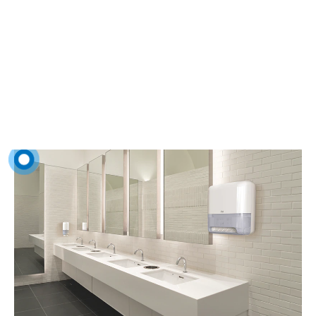
WC patalpos
Bloga patirtis restorano WC patalpoje gali lemti neigiamus atsiliepimus.
„Tork“ laiką taupantys ir tvarūs higienos sprendimai paskatins svečius
grįžti.