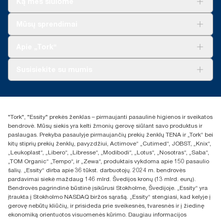
Ką mes siūlome
Sprendimai verslui
Mūsų sprendimai
Tvarumas
„Tork Clean Care“
„Tork Vision“ valymas
Apie „Tork“
„AD-a-Glance“
Apie mus
Susisiekite su mumis
Sėkmės istorijos
Naujienos ir pranešimai spaudai
torklt@essity.com
+370 5 268 3455
Rasti platintoją
"Tork", "Essity" prekės ženklas – pirmaujanti pasaulinė higienos ir sveikatos
UAB Essity Lithuania
bendrovė. Mūsų siekis yra kelti žmonių gerovę siūlant savo produktus ir
Naugarduko g. 98
paslaugas. Prekyba pasaulyje pirmaujančių prekių ženklų TENA ir „Tork“ bei
LT-03160 Vilnius, Lietuva
kitų stiprių prekių ženklų, pavyzdžiui, Actimove“ „Cutimed“, JOBST, „Knix“,
„Leukoplast“, „Libero“, „Libresse“, „Modibodi“, „Lotus“, „Nosotras“, „Saba“,
„TOM Organic“ „Tempo“, ir „Zewa“, produktais vykdoma apie 150 pasaulio
šalių. „Essity“ dirba apie 36 tūkst. darbuotojų. 2024 m. bendrovės
pardavimai siekė maždaug 146 mlrd. Švedijos kronų (13 mlrd. eurų).
Bendrovės pagrindinė būstinė įsikūrusi Stokholme, Švedijoje. „Essity“ yra
įtraukta į Stokholmo NASDAQ biržos sąrašą. „Essity“ stengiasi, kad kelyje į
gerovę nebūtų kliūčių, ir prisideda prie sveikesnės, tvaresnės ir į žiedinę
ekonomiką orientuotos visuomenės kūrimo. Daugiau informacijos