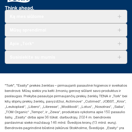
Ką mes siūlome
Sprendimai verslui
Mūsų sprendimai
Tvarumas
„Tork Clean Care“
„Tork Vision“ valymas
Apie „Tork“
„AD-a-Glance“
Apie mus
Susisiekite su mumis
Sėkmės istorijos
Naujienos ir pranešimai spaudai
torklt@essity.com
+370 5 268 3455
Rasti platintoją
"Tork", "Essity" prekės ženklas – pirmaujanti pasaulinė higienos ir sveikatos
UAB Essity Lithuania
bendrovė. Mūsų siekis yra kelti žmonių gerovę siūlant savo produktus ir
Naugarduko g. 98
paslaugas. Prekyba pasaulyje pirmaujančių prekių ženklų TENA ir „Tork“ bei
LT-03160 Vilnius, Lietuva
kitų stiprių prekių ženklų, pavyzdžiui, Actimove“ „Cutimed“, JOBST, „Knix“,
„Leukoplast“, „Libero“, „Libresse“, „Modibodi“, „Lotus“, „Nosotras“, „Saba“,
„TOM Organic“ „Tempo“, ir „Zewa“, produktais vykdoma apie 150 pasaulio
šalių. „Essity“ dirba apie 36 tūkst. darbuotojų. 2024 m. bendrovės
pardavimai siekė maždaug 146 mlrd. Švedijos kronų (13 mlrd. eurų).
Bendrovės pagrindinė būstinė įsikūrusi Stokholme, Švedijoje. „Essity“ yra