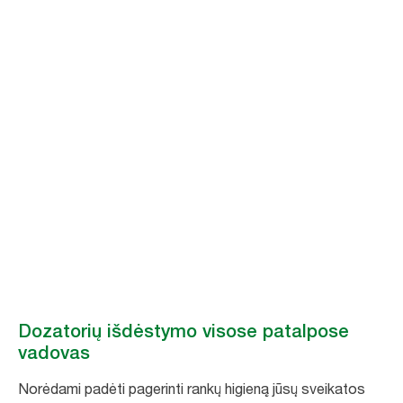
Dozatorių
išdėstymo visose
patalpose
vadovas
Kaip optimizuoti dozatorių išdėstymą, kad higiena pasirūpinti būtų
lengviau.
Dozatorių išdėstymo visose patalpose
vadovas
Norėdami padėti pagerinti rankų higieną jūsų sveikatos