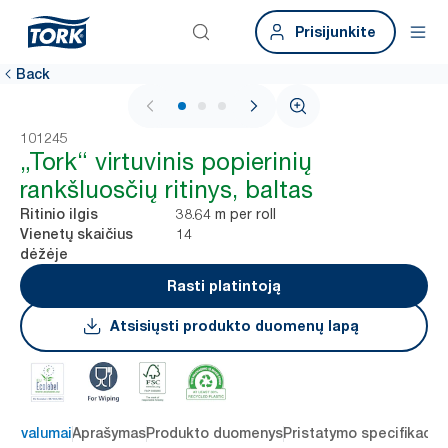
Prisijunkite
Back
1 / 3
101245
„Tork“ virtuvinis popierinių
rankšluosčių ritinys, baltas
38.64 m per roll
Ritinio ilgis
14
Vienetų skaičius
dėžėje
Rasti platintoją
Atsisiųsti produkto duomenų lapą
 privalumai
Aprašymas
Produkto duomenys
Pristatymo specifikacij