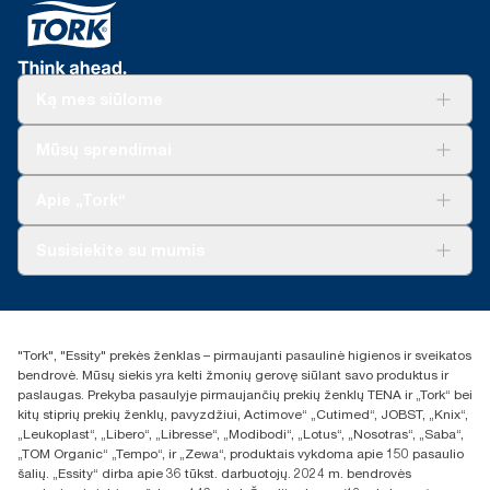
Ką mes siūlome
Sprendimai verslui
Mūsų sprendimai
Tvarumas
„Tork Clean Care“
„Tork Vision“ valymas
Apie „Tork“
„AD-a-Glance“
Apie mus
Susisiekite su mumis
Sėkmės istorijos
Naujienos ir pranešimai spaudai
torklt@essity.com
+370 5 268 3455
Rasti platintoją
"Tork", "Essity" prekės ženklas – pirmaujanti pasaulinė higienos ir sveikatos
UAB Essity Lithuania
bendrovė. Mūsų siekis yra kelti žmonių gerovę siūlant savo produktus ir
Naugarduko g. 98
paslaugas. Prekyba pasaulyje pirmaujančių prekių ženklų TENA ir „Tork“ bei
LT-03160 Vilnius, Lietuva
kitų stiprių prekių ženklų, pavyzdžiui, Actimove“ „Cutimed“, JOBST, „Knix“,
„Leukoplast“, „Libero“, „Libresse“, „Modibodi“, „Lotus“, „Nosotras“, „Saba“,
„TOM Organic“ „Tempo“, ir „Zewa“, produktais vykdoma apie 150 pasaulio
šalių. „Essity“ dirba apie 36 tūkst. darbuotojų. 2024 m. bendrovės