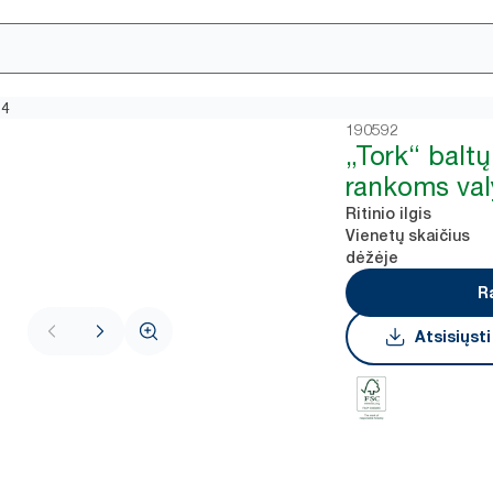
14
190592
„Tork“ baltų
rankoms valy
Ritinio ilgis
Vienetų skaičius
dėžėje
R
Atsisiųst