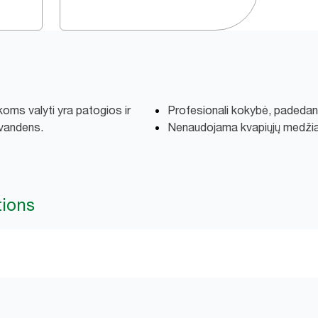
oms valyti yra patogios ir
Profesionali kokybė, padedanti
 vandens.
Nenaudojama kvapiųjų medžiag
tions