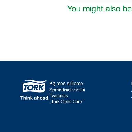
You might also be 
Ką mes siūlome
Sprendimai verslui
Tvarumas
„Tork Clean Care“