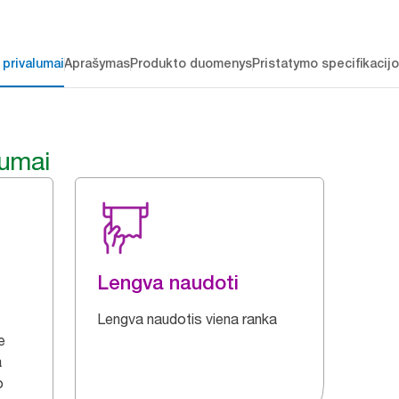
 privalumai
Aprašymas
Produkto duomenys
Pristatymo specifikacij
lumai
Lengva naudoti
Lengva naudotis viena ranka
e
a
o