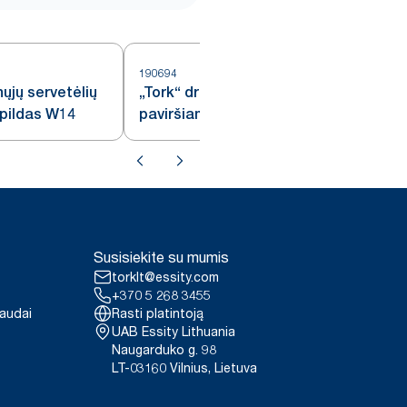
190694
nųjų servetėlių
„Tork“ drėgnų šluosčių
žpildas W14
paviršiams valyti užpildas, W15
Susisiekite su mumis
torklt@essity.com
+370 5 268 3455
paudai
Rasti platintoją
UAB Essity Lithuania
Naugarduko g. 98
LT-03160 Vilnius, Lietuva