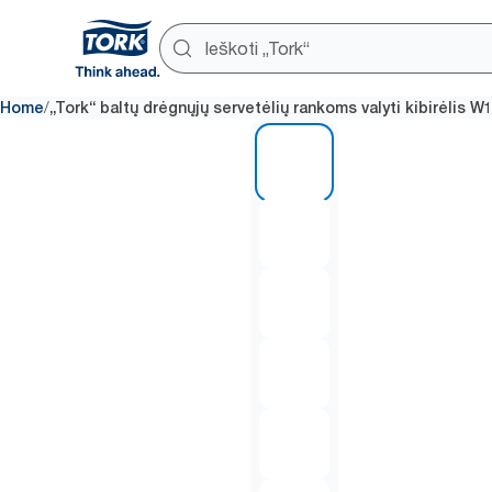
/
Home
„Tork“ baltų drėgnųjų servetėlių rankoms valyti kibirėlis W
1 of 6