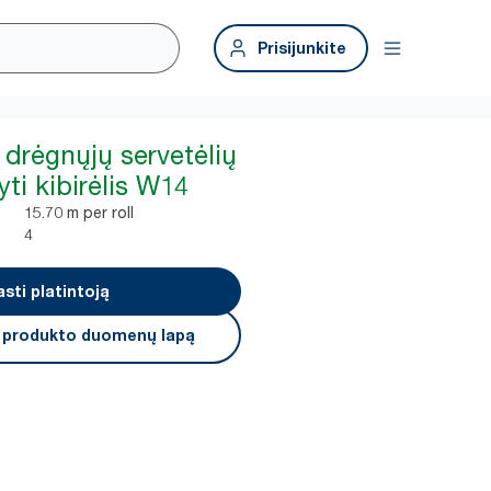
Prisijunkite
 drėgnųjų servetėlių
ti kibirėlis W14
15.70 m per roll
4
asti platintoją
i produkto duomenų lapą