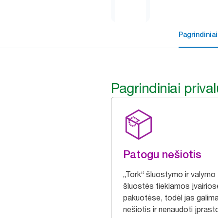
Pagrindiniai
Pagrindiniai priva
Patogu nešiotis
„Tork“ šluostymo ir valymo
šluostės tiekiamos įvairios
pakuotėse, todėl jas galim
nešiotis ir nenaudoti įprast