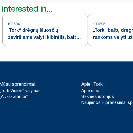
interested in...
190594
190692
„Tork“ drėgnų šluosčių
„Tork“ baltų drėg
paviršiams valyti kibirėlis, baltos
rankoms valyti u
spalvos, W15
Mūsų sprendimai
Apie „Tork“
„Tork Vision“ valymas
Apie mus
„AD-a-Glance“
Sėkmės istorijos
Naujienos ir pranešimai s