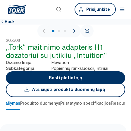
Prisijunkite
Back
1 / 3
205508
„Tork“ maitinimo adapteris H1
dozatoriui su jutikliu „Intuition“
Elevation
Dizaino linija
Popierinių rankšluosčių ritiniai
Subkategorija
Rasti platintoją
Atsisiųsti produkto duomenų lapą
Aprašymas
Produkto duomenys
Pristatymo specifikacijos
Resource