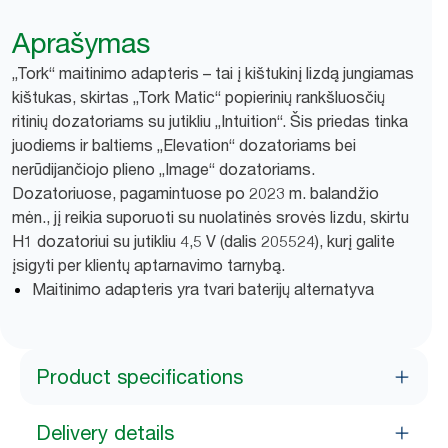
Aprašymas
„Tork“ maitinimo adapteris – tai į kištukinį lizdą jungiamas
kištukas, skirtas „Tork Matic“ popierinių rankšluosčių
ritinių dozatoriams su jutikliu „Intuition“. Šis priedas tinka
juodiems ir baltiems „Elevation“ dozatoriams bei
nerūdijančiojo plieno „Image“ dozatoriams.
Dozatoriuose, pagamintuose po 2023 m. balandžio
mėn., jį reikia suporuoti su nuolatinės srovės lizdu, skirtu
H1 dozatoriui su jutikliu 4,5 V (dalis 205524), kurį galite
įsigyti per klientų aptarnavimo tarnybą.
Maitinimo adapteris yra tvari baterijų alternatyva
Product specifications
Delivery details