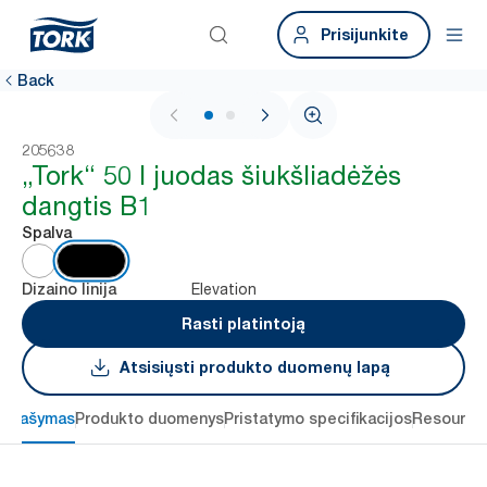
Prisijunkite
Back
1 / 2
205638
„Tork“ 50 l juodas šiukšliadėžės
dangtis B1
Spalva
Elevation
Dizaino linija
Rasti platintoją
Atsisiųsti produkto duomenų lapą
Aprašymas
Produkto duomenys
Pristatymo specifikacijos
Resource