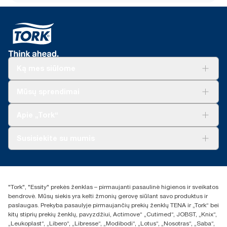
Ką mes siūlome
Sprendimai verslui
Mūsų sprendimai
Tvarumas
„Tork Clean Care“
„Tork Vision“ valymas
Apie „Tork“
„AD-a-Glance“
Apie mus
Susisiekite su mumis
Sėkmės istorijos
Naujienos ir pranešimai spaudai
torklt@essity.com
+370 5 268 3455
Rasti platintoją
"Tork", "Essity" prekės ženklas – pirmaujanti pasaulinė higienos ir sveikatos
UAB Essity Lithuania
bendrovė. Mūsų siekis yra kelti žmonių gerovę siūlant savo produktus ir
Naugarduko g. 98
paslaugas. Prekyba pasaulyje pirmaujančių prekių ženklų TENA ir „Tork“ bei
LT-03160 Vilnius, Lietuva
kitų stiprių prekių ženklų, pavyzdžiui, Actimove“ „Cutimed“, JOBST, „Knix“,
„Leukoplast“, „Libero“, „Libresse“, „Modibodi“, „Lotus“, „Nosotras“, „Saba“,