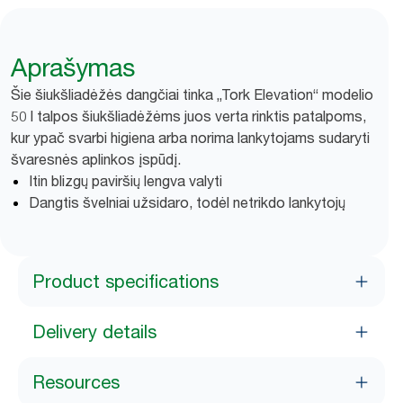
Aprašymas
Šie šiukšliadėžės dangčiai tinka „Tork Elevation“ modelio
50 l talpos šiukšliadėžėms juos verta rinktis patalpoms,
kur ypač svarbi higiena arba norima lankytojams sudaryti
švaresnės aplinkos įspūdį.
Itin blizgų paviršių lengva valyti
Dangtis švelniai užsidaro, todėl netrikdo lankytojų
Product specifications
Delivery details
Resources