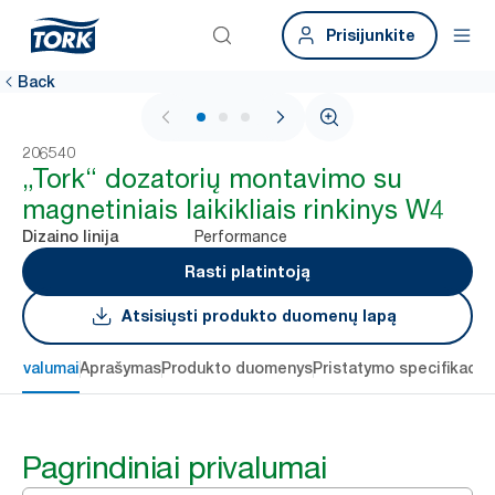
Prisijunkite
Back
1 / 3
206540
„Tork“ dozatorių montavimo su
magnetiniais laikikliais rinkinys W4
Performance
Dizaino linija
Rasti platintoją
Atsisiųsti produkto duomenų lapą
 privalumai
Aprašymas
Produkto duomenys
Pristatymo specifikacij
Pagrindiniai privalumai