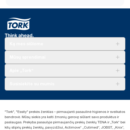
Ką mes siūlome
Sprendimai verslui
Mūsų sprendimai
Tvarumas
„Tork Clean Care“
„Tork Vision“ valymas
Apie „Tork“
„AD-a-Glance“
Apie mus
Susisiekite su mumis
Sėkmės istorijos
Naujienos ir pranešimai spaudai
torklt@essity.com
+370 5 268 3455
Rasti platintoją
"Tork", "Essity" prekės ženklas – pirmaujanti pasaulinė higienos ir sveikatos
UAB Essity Lithuania
bendrovė. Mūsų siekis yra kelti žmonių gerovę siūlant savo produktus ir
Naugarduko g. 98
paslaugas. Prekyba pasaulyje pirmaujančių prekių ženklų TENA ir „Tork“ bei
LT-03160 Vilnius, Lietuva
kitų stiprių prekių ženklų, pavyzdžiui, Actimove“ „Cutimed“, JOBST, „Knix“,