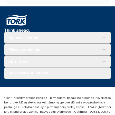
Ką mes siūlome
Sprendimai verslui
Mūsų sprendimai
Tvarumas
„Tork Clean Care“
„Tork Vision“ valymas
Apie „Tork“
„AD-a-Glance“
Apie mus
Susisiekite su mumis
Sėkmės istorijos
Naujienos ir pranešimai spaudai
torklt@essity.com
+370 5 268 3455
Rasti platintoją
"Tork", "Essity" prekės ženklas – pirmaujanti pasaulinė higienos ir sveikatos
UAB Essity Lithuania
bendrovė. Mūsų siekis yra kelti žmonių gerovę siūlant savo produktus ir
Naugarduko g. 98
paslaugas. Prekyba pasaulyje pirmaujančių prekių ženklų TENA ir „Tork“ bei
LT-03160 Vilnius, Lietuva
kitų stiprių prekių ženklų, pavyzdžiui, Actimove“ „Cutimed“, JOBST, „Knix“,