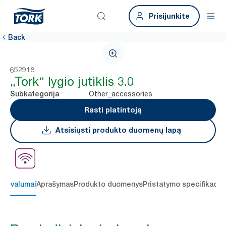
Prisijunkite
Back
652918
„Tork“ lygio jutiklis 3.0
Other_accessories
Subkategorija
Rasti platintoją
Atsisiųsti produkto duomenų lapą
 privalumai
Aprašymas
Produkto duomenys
Pristatymo specifikacij