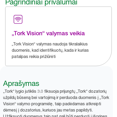
Pagrindiniai privalumai
„Tork Vision“ valymas veikia
„Tork Vision“ valymas naudoja tikralaikius
duomenis, kad identifikuotų, kada ir kurias
patalpas reikia prižiūrėti
Aprašymas
„Tork“ lygio jutiklis 3.0 fiksuoja prijungtų „Tork“ dozatorių
užpildų būseną bei vartojimą ir perduoda duomenis į „Tork
Vision“ valymo programėlę, taip padėdamas atkreipti
dėmesį į dozatorius, kuriuos jau metas papildyti.
Užfiksuoti duomenys taip pat gali būti perduoti į išorines