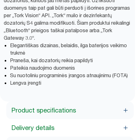
dozatorius, kuriuos jau metas papildyti. Užfiksuoti
duomenys taip pat gali būti perduoti į išorines programas
per „Tork Vision“ API. „Tork“ muilo ir dezinfekantų
dozatorių S4 galima modifikuoti. Šiam produktui reikalingi
„Bluetooth“ prieigos taškai patalpose arba „Tork
Gateway 3.0“.
Elegantiškas dizainas, belaidis, ilga baterijos veikimo
trukmė
Praneša, kai dozatorių reikia papildyti
Pateikia naudojimo duomenis
Su nuotoliniu programinės įrangos atnaujinimu (FOTA)
Lengva įrengti
Product specifications
Delivery details