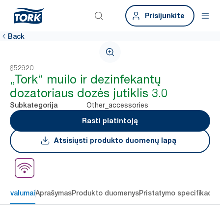
Prisijunkite
Back
652920
„Tork“ muilo ir dezinfekantų
dozatoriaus dozės jutiklis 3.0
Other_accessories
Subkategorija
Rasti platintoją
Atsisiųsti produkto duomenų lapą
 privalumai
Aprašymas
Produkto duomenys
Pristatymo specifikacij