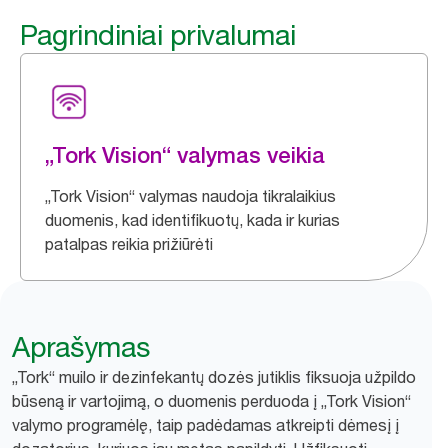
Pagrindiniai privalumai
„Tork Vision“ valymas veikia
„Tork Vision“ valymas naudoja tikralaikius
duomenis, kad identifikuotų, kada ir kurias
patalpas reikia prižiūrėti
Aprašymas
„Tork“ muilo ir dezinfekantų dozės jutiklis fiksuoja užpildo
būseną ir vartojimą, o duomenis perduoda į „Tork Vision“
valymo programėlę, taip padėdamas atkreipti dėmesį į