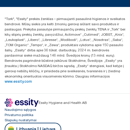
Naujienos ir pranešimai spaudai
torklt@essity.com
+370 5 268 3455
Rasti platintoją
"Tork", "Essity" prekės ženklas – pirmaujanti pasaulinė higienos ir sveikatos
UAB Essity Lithuania
bendrovė. Mūsų siekis yra kelti žmonių gerovę siūlant savo produktus ir
Naugarduko g. 98
paslaugas. Prekyba pasaulyje pirmaujančių prekių ženklų TENA ir „Tork“ bei
LT-03160 Vilnius, Lietuva
kitų stiprių prekių ženklų, pavyzdžiui, Actimove“ „Cutimed“, JOBST, „Knix“,
„Leukoplast“, „Libero“, „Libresse“, „Modibodi“, „Lotus“, „Nosotras“, „Saba“,
„TOM Organic“ „Tempo“, ir „Zewa“, produktais vykdoma apie 150 pasaulio
šalių. „Essity“ dirba apie 36 tūkst. darbuotojų. 2024 m. bendrovės
pardavimai siekė maždaug 146 mlrd. Švedijos kronų (13 mlrd. eurų).
Bendrovės pagrindinė būstinė įsikūrusi Stokholme, Švedijoje. „Essity“ yra
įtraukta į Stokholmo NASDAQ biržos sąrašą. „Essity“ stengiasi, kad kelyje į
gerovę nebūtų kliūčių, ir prisideda prie sveikesnės, tvaresnės ir į žiedinę
ekonomiką orientuotos visuomenės kūrimo. Daugiau informacijos
www.essity.com
Essity Hygiene and Health AB
Naudojimo sąlygos
Privatumo politika
Slapukų nustatymai
Lithuania | Lietuva