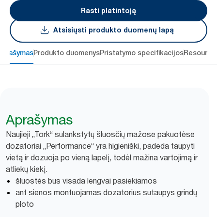
Rasti platintoją
Atsisiųsti produkto duomenų lapą
Aprašymas
Produkto duomenys
Pristatymo specifikacijos
Resource
Aprašymas
Naujieji „Tork“ sulankstytų šluosčių mažose pakuotėse
dozatoriai „Performance“ yra higieniški, padeda taupyti
vietą ir dozuoja po vieną lapelį, todėl mažina vartojimą ir
atliekų kiekį.
šluostės bus visada lengvai pasiekiamos
ant sienos montuojamas dozatorius sutaupys grindų
ploto