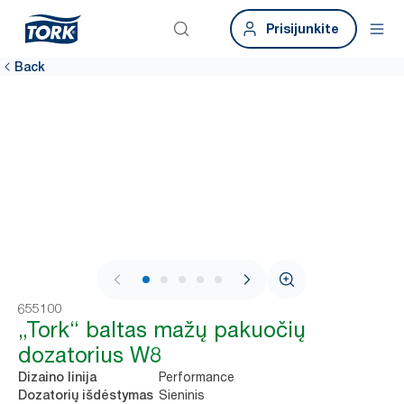
Prisijunkite
Back
1 / 6
655100
„Tork“ baltas mažų pakuočių
dozatorius W8
Performance
Dizaino linija
Sieninis
Dozatorių išdėstymas